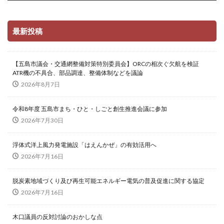
最新投稿
【五島市議会・交通網整備対策特別委員会】ORCの相次ぐ欠航を検証
ATR機の不具合、部品調達、整備体制などを議論
2026年8月7日
令和8年度 五島市まち・ひと・しごと創生推進会議に参加
2026年7月30日
浮体式洋上風力発電施設「はえんかぜ」の有効活用へ
2026年7月16日
脱炭素地域づくり及び再生可能エネルギー電気の普及促進に関する協定
2026年7月16日
木口議員の反対討論のおかしな点