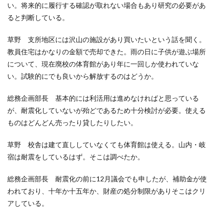
い。将来的に履行する確認が取れない場合もあり研究の必要があ
ると判断している。
草野 支所地区には沢山の施設があり買いたいという話を聞く。
教員住宅はかなりの金額で売却できた。雨の日に子供が遊ぶ場所
について、現在廃校の体育館があり年に一回しか使われていな
い。試験的にでも良いから解放するのはどうか。
総務企画部長 基本的には利活用は進めなければと思っている
が、耐震化していないが殆どであるため十分検討が必要。使える
ものはどんどん売ったり貸したりしたい。
草野 校舎は建て直ししていなくても体育館は使える。山内・岐
宿は耐震をしているはず。そこは調べたか。
総務企画部長 耐震化の前に12月議会でも申したが、補助金が使
われており、十年か十五年か、財産の処分制限がありそこはクリ
アしている。