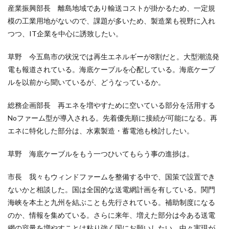
産業振興部長 離島地域であり輸送コストが掛かるため、一定規
模の工業用地がないので、課題が多いため、製造業も視野に入れ
つつ、IT企業を中心に誘致したい。
草野 今五島市の状況では再生エネルギーが8割だと。大型潮流発
電も報道されている。海底ケーブルを心配している。海底ケーブ
ルを以前から聞いているが、どうなっているか。
総務企画部長 再エネを増やすために空いている部分を活用する
Noファーム型が導入される。先着優先順に接続が可能になる。再
エネに特化した部分は、水素製造・蓄電池も検討したい。
草野 海底ケーブルをもう一つひいてもらう事の進捗は。
市長 我々もウィンドファームを整備する中で、国策で設置でき
ないかと相談した。国は全国的な送電網計画を有している。関門
海峡を本土と九州を結ぶことも先行されている。補助制度になる
のか、情報を集めている。さらに来年、増えた部分は今ある送電
網の容量を増やすことは粘り強く国にお願いしたい。中々実現が