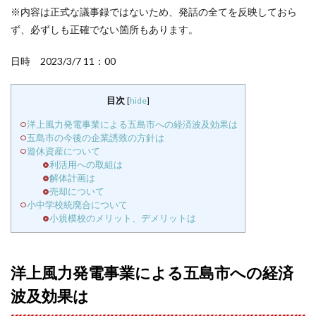
※内容は正式な議事録ではないため、発話の全てを反映しておら
ず、必ずしも正確でない箇所もあります。
日時 2023/3/7 11：00
目次
[
hide
]
洋上風力発電事業による五島市への経済波及効果は
五島市の今後の企業誘致の方針は
遊休資産について
利活用への取組は
解体計画は
売却について
小中学校統廃合について
小規模校のメリット、デメリットは
洋上風力発電事業による五島市への経済
波及効果は