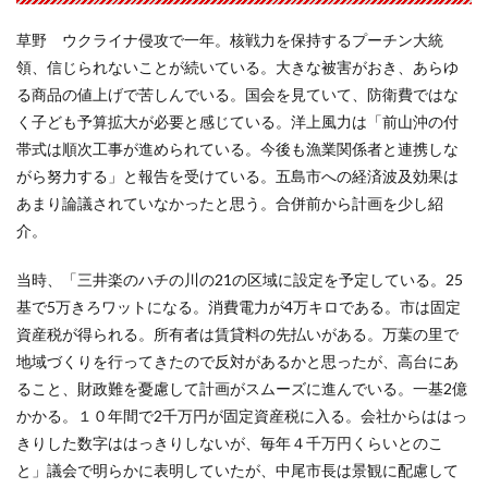
草野 ウクライナ侵攻で一年。核戦力を保持するプーチン大統
領、信じられないことが続いている。大きな被害がおき、あらゆ
る商品の値上げで苦しんでいる。国会を見ていて、防衛費ではな
く子ども予算拡大が必要と感じている。洋上風力は「前山沖の付
帯式は順次工事が進められている。今後も漁業関係者と連携しな
がら努力する」と報告を受けている。五島市への経済波及効果は
あまり論議されていなかったと思う。合併前から計画を少し紹
介。
当時、「三井楽のハチの川の21の区域に設定を予定している。25
基で5万きろワットになる。消費電力が4万キロである。市は固定
資産税が得られる。所有者は賃貸料の先払いがある。万葉の里で
地域づくりを行ってきたので反対があるかと思ったが、高台にあ
ること、財政難を憂慮して計画がスムーズに進んでいる。一基2億
かかる。１０年間で2千万円が固定資産税に入る。会社からははっ
きりした数字ははっきりしないが、毎年４千万円くらいとのこ
と」議会で明らかに表明していたが、中尾市長は景観に配慮して