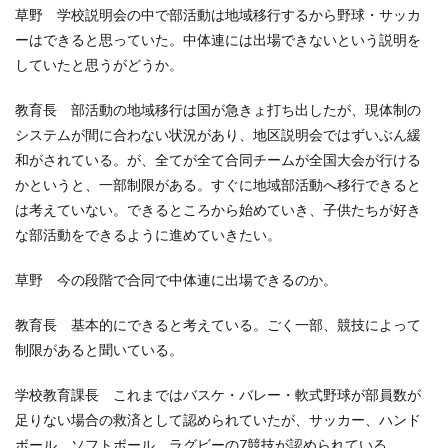
草野 学校説明会の中で部活動は地域移行するから野球・サッカ
ーはできると思っていた。中体連には出場できないという説明を
していたと思うがどうか。
教育長 部活動の地域移行は国が急きょ打ち出したが、現体制の
システムが間に合わない状況があり、地区説明会ではずいぶん緩
和がされている。が、全てが全て合同チームが全国大会が行ける
かというと、一部制限がある。すぐに地域部活動へ移行できると
は考えていない。できるところから始めていき、子供たちが好き
な部活動をできるように進めていきたい。
草野 今の段階で合同で中体連に出場できるのか。
教育長 基本的にできると考えている。ごく一部、競技によって
制限があると聞いている。
学校教育課長 これまではバスケ・バレー・軟式野球が部員数が
足りない場合の救済として認められていたが、サッカー、ハンド
ボール、ソフトボール、ラグビーの7競技が認められている。