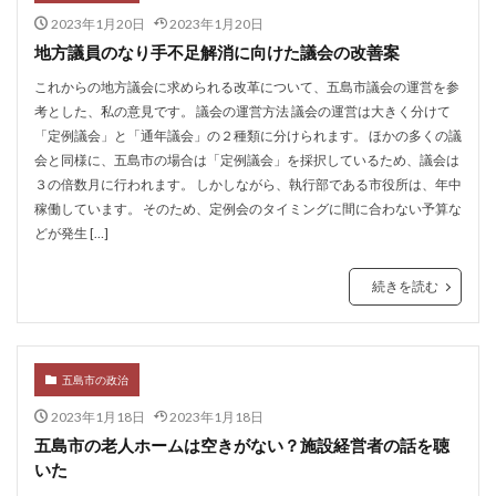
2023年1月20日
2023年1月20日
地方議員のなり手不足解消に向けた議会の改善案
これからの地方議会に求められる改革について、五島市議会の運営を参
考とした、私の意見です。 議会の運営方法 議会の運営は大きく分けて
「定例議会」と「通年議会」の２種類に分けられます。 ほかの多くの議
会と同様に、五島市の場合は「定例議会」を採択しているため、議会は
３の倍数月に行われます。 しかしながら、執行部である市役所は、年中
稼働しています。 そのため、定例会のタイミングに間に合わない予算な
どが発生 […]
続きを読む
五島市の政治
2023年1月18日
2023年1月18日
五島市の老人ホームは空きがない？施設経営者の話を聴
いた