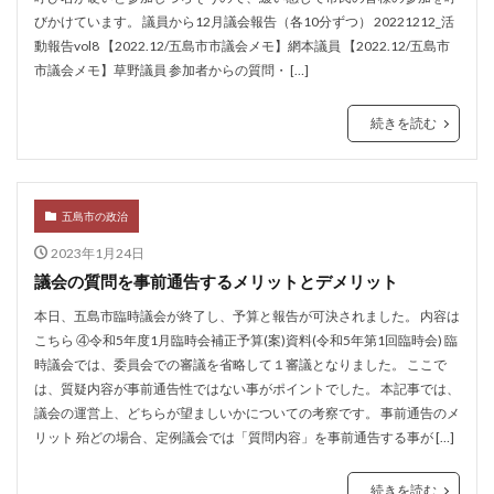
びかけています。 議員から12月議会報告（各10分ずつ） 20221212_活
動報告vol8 【2022.12/五島市市議会メモ】網本議員 【2022.12/五島市
市議会メモ】草野議員 参加者からの質問・ […]
続きを読む
五島市の政治
2023年1月24日
議会の質問を事前通告するメリットとデメリット
本日、五島市臨時議会が終了し、予算と報告が可決されました。 内容は
こちら ④令和5年度1月臨時会補正予算(案)資料(令和5年第1回臨時会) 臨
時議会では、委員会での審議を省略して１審議となりました。 ここで
は、質疑内容が事前通告性ではない事がポイントでした。 本記事では、
議会の運営上、どちらが望ましいかについての考察です。 事前通告のメ
リット 殆どの場合、定例議会では「質問内容」を事前通告する事が […]
続きを読む