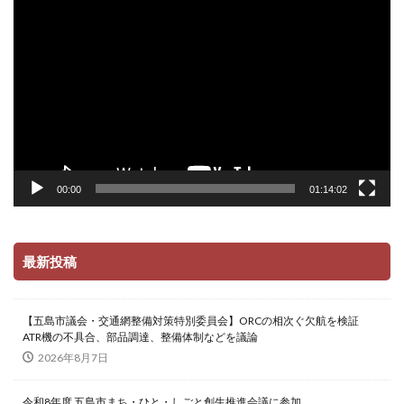
画
プ
レ
ー
ヤ
ー
00:00
01:14:02
最新投稿
【五島市議会・交通網整備対策特別委員会】ORCの相次ぐ欠航を検証
ATR機の不具合、部品調達、整備体制などを議論
2026年8月7日
令和8年度 五島市まち・ひと・しごと創生推進会議に参加