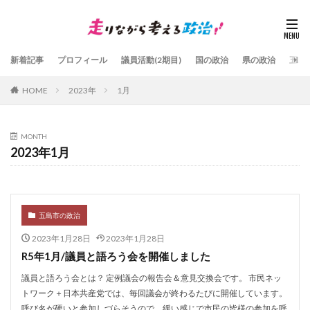
新着記事
プロフィール
議員活動(2期目)
国の政治
県の政治
五島
HOME
2023年
1月
MONTH
2023年1月
五島市の政治
2023年1月28日
2023年1月28日
R5年1月/議員と語ろう会を開催しました
議員と語ろう会とは？ 定例議会の報告会＆意見交換会です。 市民ネッ
トワーク＋日本共産党では、毎回議会が終わるたびに開催しています。
呼び名が硬いと参加しづらそうので、緩い感じで市民の皆様の参加を呼