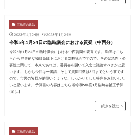
五島市の政治
2023年1月24日
2023年1月24日
令和5年1月24日の臨時議会における質疑（中西分）
令和5年1月24日の臨時議会における中西質問の要旨です。 動画はこち
らから 歴史的な物価高騰下における臨時議会ですので、その緊急性・必
要性に関して、本来であれば、委員会を開いて入念に議論すべきかと思
います。 しかし今回は一審議、そして質問回数は3回までという事です
ので、市民の皆様が納得いくような、しっかりとした答弁をお願いした
いと思います。 予算書の内容はこちら ④令和5年度1月臨時会補正予算
(案 […]
続きを読む
五島市の政治