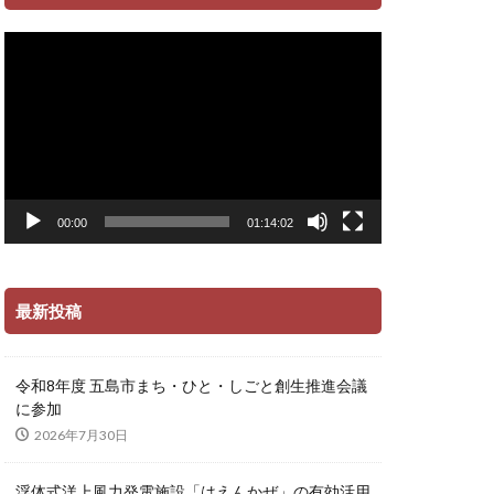
動
画
プ
レ
ー
ヤ
ー
00:00
01:14:02
最新投稿
令和8年度 五島市まち・ひと・しごと創生推進会議
に参加
2026年7月30日
浮体式洋上風力発電施設「はえんかぜ」の有効活用