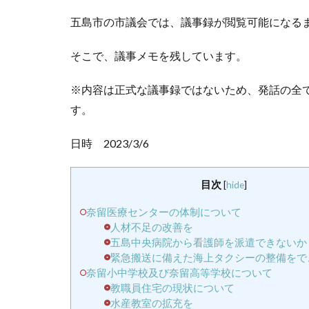
五島市の市議会では、議事録が閲覧可能になる
そこで、議事メモを残しています。
※内容は正式な議事録ではないため、発話の全
す。
日時 2023/3/6
目次
[
hide
]
奈留医療センターの体制について
人材不足の改善を
五島中央病院から看護師を派遣できないか
緊急搬送に備えた海上タクシーの整備をで
奈留小中学校及び奈留高等学校について
教職員住宅の現状について
水産教室の拡充を