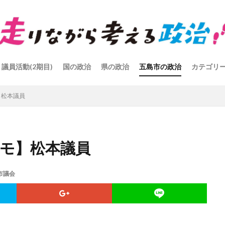
議員活動(2期目)
国の政治
県の政治
五島市の政治
カテゴリ
】松本議員
会メモ】松本議員
市議会