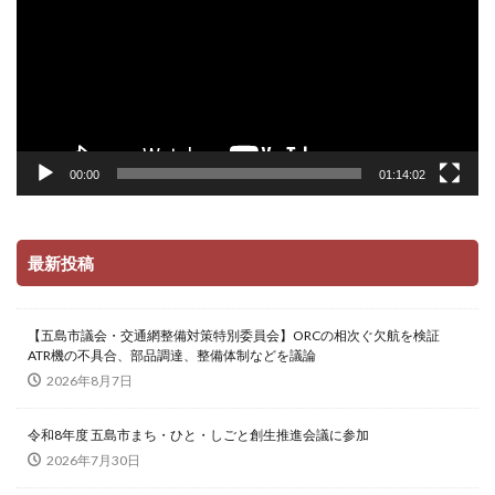
ヤ
ー
00:00
01:14:02
最新投稿
【五島市議会・交通網整備対策特別委員会】ORCの相次ぐ欠航を検証
ATR機の不具合、部品調達、整備体制などを議論
2026年8月7日
令和8年度 五島市まち・ひと・しごと創生推進会議に参加
2026年7月30日