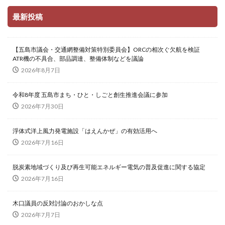
最新投稿
【五島市議会・交通網整備対策特別委員会】ORCの相次ぐ欠航を検証
ATR機の不具合、部品調達、整備体制などを議論
2026年8月7日
令和8年度 五島市まち・ひと・しごと創生推進会議に参加
2026年7月30日
浮体式洋上風力発電施設「はえんかぜ」の有効活用へ
2026年7月16日
脱炭素地域づくり及び再生可能エネルギー電気の普及促進に関する協定
2026年7月16日
木口議員の反対討論のおかしな点
2026年7月7日