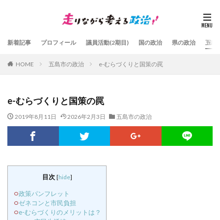
新着記事
プロフィール
議員活動(2期目)
国の政治
県の政治
五島
HOME
五島市の政治
e-むらづくりと国策の罠
e-むらづくりと国策の罠
2019年8月11日
2026年2月3日
五島市の政治
目次
[
hide
]
政策パンフレット
ゼネコンと市民負担
e-むらづくりのメリットは？