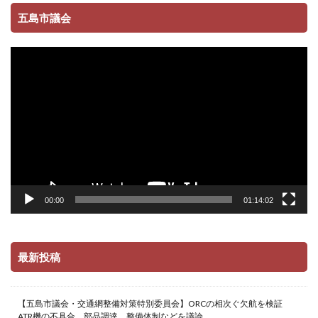
五島市議会
動
画
プ
レ
ー
ヤ
ー
00:00
01:14:02
最新投稿
【五島市議会・交通網整備対策特別委員会】ORCの相次ぐ欠航を検証
ATR機の不具合、部品調達、整備体制などを議論