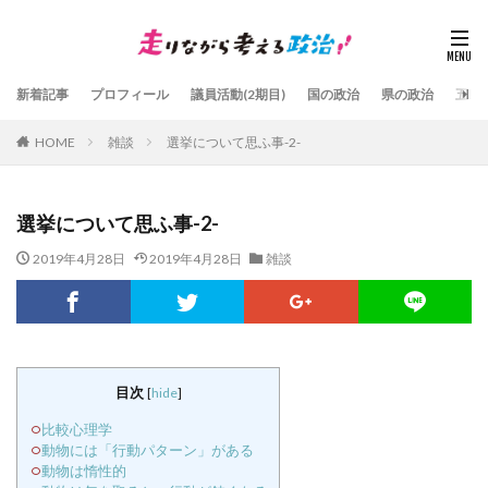
新着記事
プロフィール
議員活動(2期目)
国の政治
県の政治
五島
HOME
雑談
選挙について思ふ事-2-
選挙について思ふ事-2-
2019年4月28日
2019年4月28日
雑談
目次
[
hide
]
比較心理学
動物には「行動パターン」がある
動物は惰性的