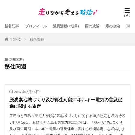
新着記事
プロフィール
議員活動(2期目)
国の政治
県の政治
五島
HOME
移住関連
CATEGORY
移住関連
2026年7月16日
脱炭素地域づくり及び再生可能エネルギー電気の普及促
進に関する協定
五島市と五島市民電力が脱炭素地域づくりに関する連携協定を締結 令和
8年7月16日、五島市と五島市民電力株式会社は、「脱炭素地域づくり
及び再生可能エネルギー電気の普及促進に関する連携協定」を締結しま