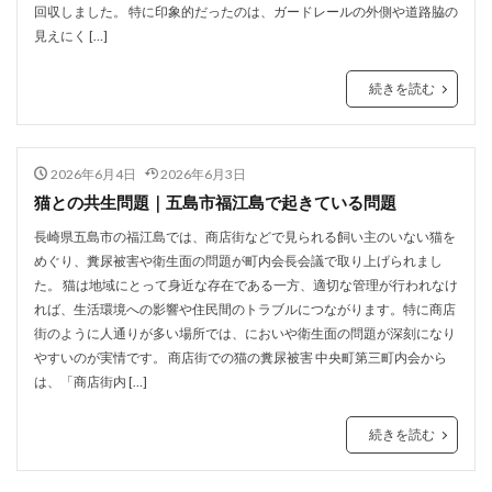
回収しました。 特に印象的だったのは、ガードレールの外側や道路脇の
見えにく […]
続きを読む
2026年6月4日
2026年6月3日
猫との共生問題｜五島市福江島で起きている問題
長崎県五島市の福江島では、商店街などで見られる飼い主のいない猫を
めぐり、糞尿被害や衛生面の問題が町内会長会議で取り上げられまし
た。 猫は地域にとって身近な存在である一方、適切な管理が行われなけ
れば、生活環境への影響や住民間のトラブルにつながります。特に商店
街のように人通りが多い場所では、においや衛生面の問題が深刻になり
やすいのが実情です。 商店街での猫の糞尿被害 中央町第三町内会から
は、「商店街内 […]
続きを読む