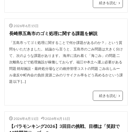
続きを読む
2026年6月15日
長崎県五島市のゴミ処理に関する課題を解説
「五島市ってゴミ処理に関することで何か課題があるのか？」という質
問をいただきました。 結論から言うと、五島市のごみ問題は大きく分け
て、次のような課題があります。 海岸に流れ着く「海ごみ」の問題 二
次離島などで処理施設が稼働しておらず、福江や本土へ運ぶ必要がある
問題 焼却施設・最終処分場などの維持管理コストの問題 ごみ出しルー
ル違反や町内会の負担 資源ごみのリサイクル率をどう高めるかという課
題 以下 […]
続きを読む
2026年6月11日
2026年6月11日
【バラモンキング2026】3回目の挑戦、目標は「笑顔で