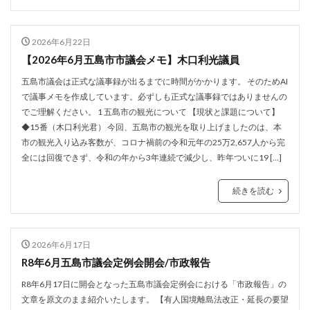
2026年6月22日
【2026年6月五島市市議会メモ】木口利光議員
五島市議会は正式な議事録が出るまでに時間がかかります。 そのためAI
で議事メモを作成しています。必ずしも正式な議事録ではありませんの
でご理解ください。 1 五島市の観光について 【現状と課題について】
◆15番（木口利光君） 今回、五島市の観光を取り上げましたのは、本
市の観光入り込み客数が、コロナ禍前の令和元年の25万2,657人から完
全には回復できず、令和の年から3年連続で減少し、昨年ついに19 […]
続きを読む
2026年6月17日
R8年6月五島市議会定例会開会/市政報告
R8年6月17日に開会となった五島市議会定例会における「市政報告」の
文章を原文のまま紹介いたします。 【有人国境離島法改正・延長の要望