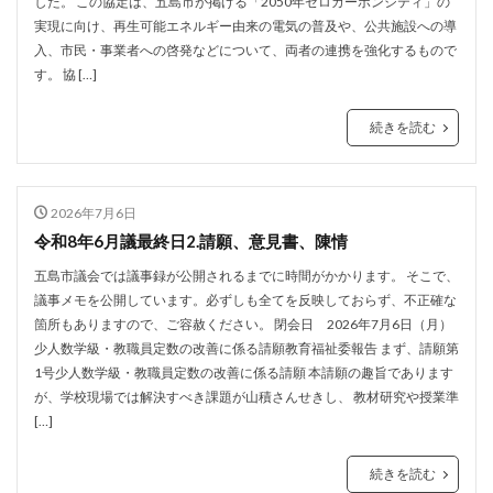
した。 この協定は、五島市が掲げる「2050年ゼロカーボンシティ」の
実現に向け、再生可能エネルギー由来の電気の普及や、公共施設への導
入、市民・事業者への啓発などについて、両者の連携を強化するもので
す。 協 […]
続きを読む
2026年7月6日
令和8年6月議最終日2.請願、意見書、陳情
五島市議会では議事録が公開されるまでに時間がかかります。 そこで、
議事メモを公開しています。必ずしも全てを反映しておらず、不正確な
箇所もありますので、ご容赦ください。 閉会日 2026年7月6日（月）
少人数学級・教職員定数の改善に係る請願教育福祉委報告 まず、請願第
1号少人数学級・教職員定数の改善に係る請願 本請願の趣旨であります
が、学校現場では解決すべき課題が山積さんせきし、 教材研究や授業準
[…]
続きを読む