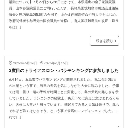
活動について】 5月27日から28日にかけて、本県選出の金子衆議院議
員、山本参議院議員にご同行いただき、長崎県国境離島市町議会連絡協
議会と県内離島5市2町の合同で、あかま内閣府特命担当大臣をはじめ、
政府関係者や与野党の国会議員の皆様に、有人国境離島法の改正・延長
をは […]
続きを読む
2026年6月16日
2026年6月16日
3度目のトライアスロン・バラモンキングに参加しました
6月14日、五島市でバラモンキングが開催されました。 私は合計3回目
の出場という事で、当日の天気を気にしながら大会に臨みました。 予報
では雨・曇り・晴の予報が時間ごとに変化して、島の天気の難しさを示
していました。 ランニングの経験上、炎天下では完走は危ぶまれるくら
い、天候は大事だと思っています。 朝起きてみると天気は曇りで、風も
それほど強くはなさそう、という事で最高のコンディションでした。 こ
れで […]