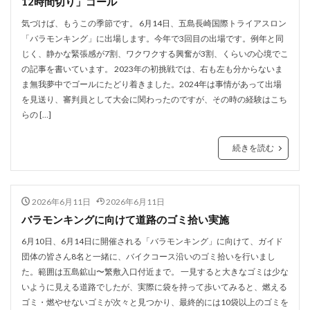
12時間切り」ゴール
気づけば、もうこの季節です。 6月14日、五島長崎国際トライアスロン
「バラモンキング」に出場します。今年で3回目の出場です。例年と同
じく、静かな緊張感が7割、ワクワクする興奮が3割、くらいの心境でこ
の記事を書いています。 2023年の初挑戦では、右も左も分からないま
ま無我夢中でゴールにたどり着きました。2024年は事情があって出場
を見送り、審判員として大会に関わったのですが、その時の経験はこち
らの […]
続きを読む
2026年6月11日
2026年6月11日
バラモンキングに向けて道路のゴミ拾い実施
6月10日、6月14日に開催される「バラモンキング」に向けて、ガイド
団体の皆さん8名と一緒に、バイクコース沿いのゴミ拾いを行いまし
た。範囲は五島鉱山〜繁敷入口付近まで。 一見すると大きなゴミは少な
いように見える道路でしたが、実際に袋を持って歩いてみると、燃える
ゴミ・燃やせないゴミが次々と見つかり、最終的には10袋以上のゴミを