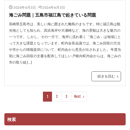
2026年6月3日
2026年6月3日
海ごみ問題｜五島市福江島で起きている問題
長崎県五島市は、美しい海に囲まれた離島のまちです。特に福江島は観
光地としても知られ、高浜海岸や大瀬崎など、海の景観は大きな魅力の
一つです。 しかし、その一方で、海岸に流れ着く「海ごみ」は地域にと
って大きな課題となっています。町内会長会議では、海ごみ回収の方法
や市からの情報提供について、町内会から意見が出されました。 年度当
初に海ごみ回収の文書を配布してほしい 戸岐向町内会からは、海ごみの
市の取り組 […]
続きを読む
1
2
3
Next
検索