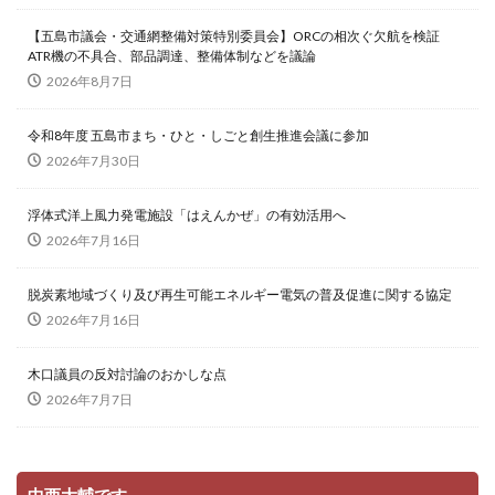
【五島市議会・交通網整備対策特別委員会】ORCの相次ぐ欠航を検証
ATR機の不具合、部品調達、整備体制などを議論
2026年8月7日
令和8年度 五島市まち・ひと・しごと創生推進会議に参加
2026年7月30日
浮体式洋上風力発電施設「はえんかぜ」の有効活用へ
2026年7月16日
脱炭素地域づくり及び再生可能エネルギー電気の普及促進に関する協定
2026年7月16日
木口議員の反対討論のおかしな点
2026年7月7日
中西大輔です