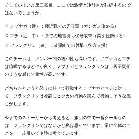
そしていよいよ第三戦目。ここでは激情と冷静さが錯綜するので
はないでしょうか。
ノブナガ（近）：接近戦での刀攻撃（ガンガン攻める）
マチ（近～中）：糸での地雷待ち伏せ攻撃（罠を仕掛ける）
フランクリン（遠）：散弾銃での射撃（後方支援）
このチームは、メンバー間の親和性も高いです。ノブナガとマチ
は喧嘩するほど仲が良く、ノブナガとフランクリンは、親子関係
のような感じで相性が高いです。
どちらかというと怒りに任せて行動するノブナガとマチに対し
て、フランクリンは冷静にヒソカの行動を読んで行動しそうな感
じがします。
今までのストーリーから考えると、旅団の中で一番クールなの
は、フランクリンではないかと私は思っています。常に全体のこ
とを、一歩引いて冷静に考えています。