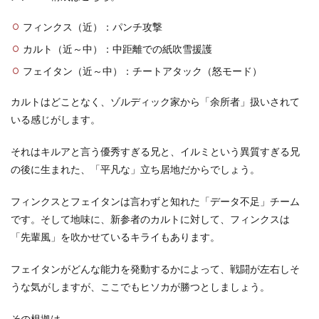
フィンクス（近）：パンチ攻撃
カルト（近～中）：中距離での紙吹雪援護
フェイタン（近～中）：チートアタック（怒モード）
カルトはどことなく、ゾルディック家から「余所者」扱いされて
いる感じがします。
それはキルアと言う優秀すぎる兄と、イルミという異質すぎる兄
の後に生まれた、「平凡な」立ち居地だからでしょう。
フィンクスとフェイタンは言わずと知れた「データ不足」チーム
です。そして地味に、新参者のカルトに対して、フィンクスは
「先輩風」を吹かせているキライもあります。
フェイタンがどんな能力を発動するかによって、戦闘が左右しそ
うな気がしますが、ここでもヒソカが勝つとしましょう。
その根拠は、