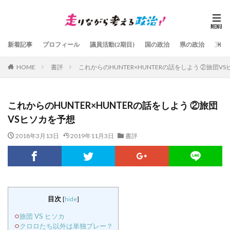
新着記事
プロフィール
議員活動(2期目)
国の政治
県の政治
五島
HOME
書評
これからのHUNTER×HUNTERの話をしよう ②旅団V
これからのHUNTER×HUNTERの話をしよう ②旅団
VSヒソカを予想
2018年3月13日
2019年11月3日
書評
目次
[
hide
]
旅団 VS ヒソカ
クロロたち以外は単独プレー？