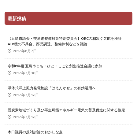
最新投稿
【五島市議会・交通網整備対策特別委員会】ORCの相次ぐ欠航を検証
ATR機の不具合、部品調達、整備体制などを議論
2026年8月7日
令和8年度 五島市まち・ひと・しごと創生推進会議に参加
2026年7月30日
浮体式洋上風力発電施設「はえんかぜ」の有効活用へ
2026年7月16日
脱炭素地域づくり及び再生可能エネルギー電気の普及促進に関する協定
2026年7月16日
木口議員の反対討論のおかしな点