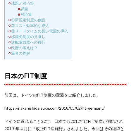
課題と対応策
課題
対応策
①新認定制度の創設
②コスト効率的な導入
③リードタイムの長い電源の導入
④減免制度の見直し
送配電買取への移行
政府の考えは？
筆者の見解
日本のFIT制度
前回は、ドイツのFIT制度の変遷をご紹介しました。
https://nakanishidaisuke.com/2018/03/02/fit-germany/
ドイツに遅れること22年、日本でも2012年にFIT制度が開始され
201７年４月に「改正FIT法施行」されました。今回はその経緯と