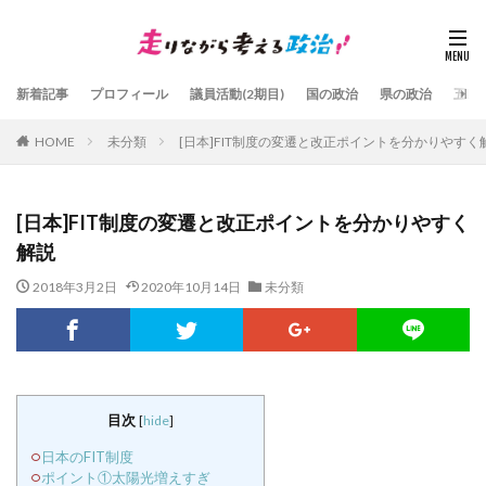
新着記事
プロフィール
議員活動(2期目)
国の政治
県の政治
五島
HOME
未分類
[日本]FIT制度の変遷と改正ポイントを分かりやすく
[日本]FIT制度の変遷と改正ポイントを分かりやすく
解説
2018年3月2日
2020年10月14日
未分類
目次
[
hide
]
日本のFIT制度
ポイント①太陽光増えすぎ