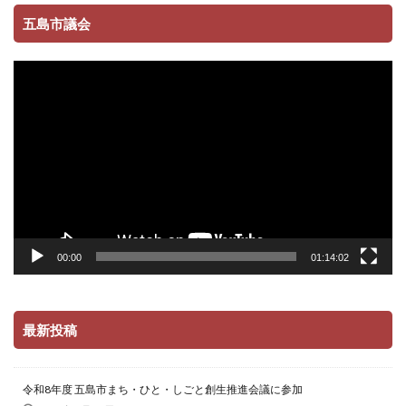
五島市議会
動
画
プ
レ
ー
ヤ
ー
00:00
01:14:02
最新投稿
令和8年度 五島市まち・ひと・しごと創生推進会議に参加