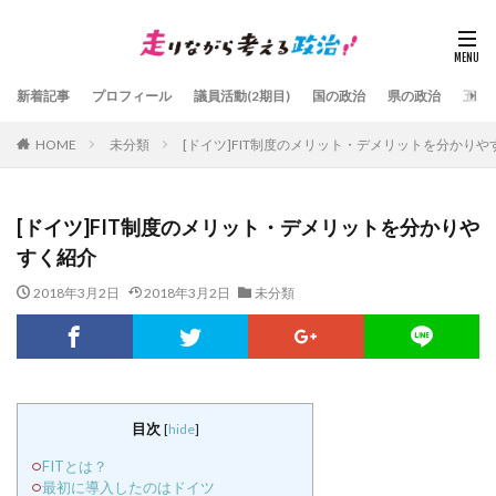
新着記事
プロフィール
議員活動(2期目)
国の政治
県の政治
五島
HOME
未分類
[ドイツ]FIT制度のメリット・デメリットを分かりや
[ドイツ]FIT制度のメリット・デメリットを分かりや
すく紹介
2018年3月2日
2018年3月2日
未分類
目次
[
hide
]
FITとは？
最初に導入したのはドイツ