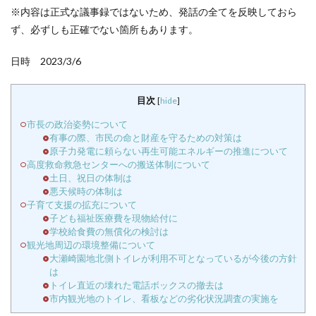
※内容は正式な議事録ではないため、発話の全てを反映しておら
ず、必ずしも正確でない箇所もあります。
日時 2023/3/6
目次
[
hide
]
市長の政治姿勢について
有事の際、市民の命と財産を守るための対策は
原子力発電に頼らない再生可能エネルギーの推進について
高度救命救急センターへの搬送体制について
土日、祝日の体制は
悪天候時の体制は
子育て支援の拡充について
子ども福祉医療費を現物給付に
学校給食費の無償化の検討は
観光地周辺の環境整備について
大瀬崎園地北側トイレが利用不可となっているが今後の方針
は
トイレ直近の壊れた電話ボックスの撤去は
市内観光地のトイレ、看板などの劣化状況調査の実施を