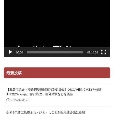
画
プ
レ
ー
ヤ
ー
00:00
01:14:02
最新投稿
【五島市議会・交通網整備対策特別委員会】ORCの相次ぐ欠航を検証
ATR機の不具合、部品調達、整備体制などを議論
2026年8月7日
令和8年度 五島市まち・ひと・しごと創生推進会議に参加