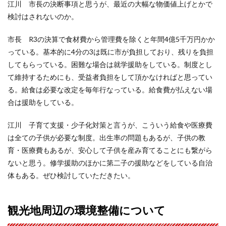
江川 市長の決断事項と思うが、最近の大幅な物価値上げとかで
検討はされないのか。
市長 R3の決算で食材費から管理費を除くと年間4億5千万円かか
っている。基本的に4分の3は既に市が負担しており、残りを負担
してもらっている。困難な場合は就学援助をしている。制度とし
て維持するためにも、受益者負担をして頂かなければと思ってい
る。給食は必要な改定を毎年行なっている。給食費が払えない場
合は援助をしている。
江川 子育て支援・少子化対策と言うが、こういう給食や医療費
は全ての子供が必要な制度。出生率の問題もあるが、子供の教
育・医療費もあるが、安心して子供を産み育てることにも繋がら
ないと思う。修学援助のほかに第二子の援助などをしている自治
体もある。ぜひ検討していただきたい。
観光地周辺の環境整備について