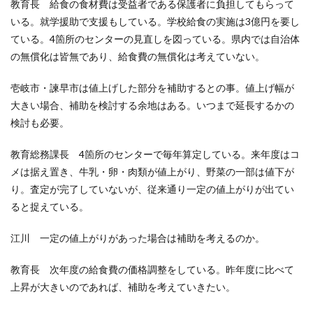
教育長 給食の食材費は受益者である保護者に負担してもらって
いる。就学援助で支援もしている。学校給食の実施は3億円を要し
ている。4箇所のセンターの見直しを図っている。県内では自治体
の無償化は皆無であり、給食費の無償化は考えていない。
壱岐市・諫早市は値上げした部分を補助するとの事。値上げ幅が
大きい場合、補助を検討する余地はある。いつまで延長するかの
検討も必要。
教育総務課長 4箇所のセンターで毎年算定している。来年度はコ
メは据え置き、牛乳・卵・肉類が値上がり、野菜の一部は値下が
り。査定が完了していないが、従来通り一定の値上がりが出てい
ると捉えている。
江川 一定の値上がりがあった場合は補助を考えるのか。
教育長 次年度の給食費の価格調整をしている。昨年度に比べて
上昇が大きいのであれば、補助を考えていきたい。