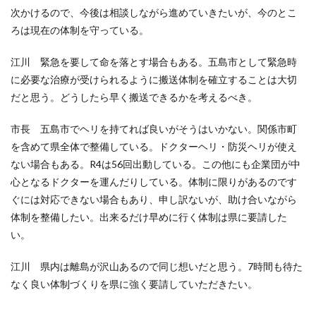
次かけるので、今後は相談しながら進めていきたいが、今のとこ
ろは現在の体制を守っている。
江川 緊急を要して命を落とす場合もある。五島市として緊急時
に必要な治療が受けられるように搬送体制を確立することは大切
だと思う。どうしたら早く搬送できるかを考えるべき。
市長 五島市でヘリを持てれば良いがそうはいかない。関係市町
を含めて県全体で整備している。ドクターヘリ・防災ヘリが使え
ない場合もある。R4は56回出動している。この他にも企業団が中
心となるドクターを運んだりしている。体制に限りがあるのです
ぐには対応できない場合もあり、申し訳ないが、助け合いながら
体制を整備したい。出来るだけ早めに行く体制は県に要請した
い。
江川 県内は離島が沢山あるので同じ想いだと思う。7時間も待た
なく良い体制づくりを県に強く要請していただきたい。