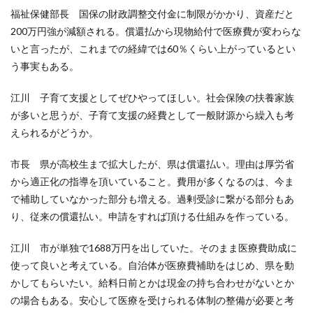
福祉保健部長 国保の財政調整交付金に制限がかかり、資産だと
200万円強が減額される。償還払から現物給付で医療費が変わらな
いと言ったが、これまでの経緯では60％くらい上がっているとい
う事実もある。
江川 子育て支援としてぜひやってほしい。社会保険の扶養家族
が多いと思うが、子育て支援の経費として一般財源から繰入も考
えられるがどうか。
市長 県が高校生まで拡大したが、県は償還払い。理由は厚労省
から適正化の指導を頂いていること。費用が多くなるのは、今ま
で補助していなかった部分も増える。過剰受診に繋がる部分もあ
り、従来の償還払い。申請をすれば頂ける仕組みを作っている。
江川 市が単独で1688万円を出していた。そのまま医療費助成に
使って良いと考えている。自治体が医療費補助をはじめ、県を動
かしてもらいたい。給料日前とかは現金の持ち合わせがないとか
の場合もある。安心して医療を受けられる体制の整備が必要と考