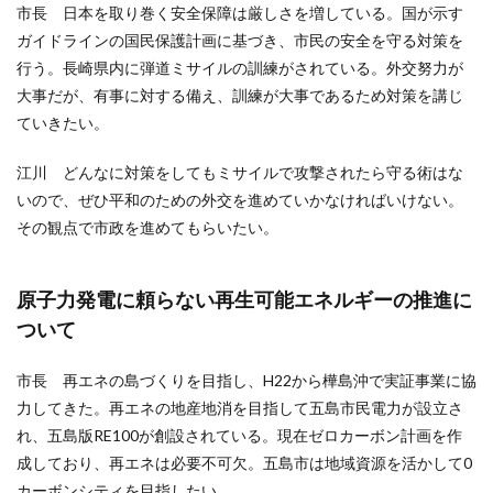
市長 日本を取り巻く安全保障は厳しさを増している。国が示す
ガイドラインの国民保護計画に基づき、市民の安全を守る対策を
行う。長崎県内に弾道ミサイルの訓練がされている。外交努力が
大事だが、有事に対する備え、訓練が大事であるため対策を講じ
ていきたい。
江川 どんなに対策をしてもミサイルで攻撃されたら守る術はな
いので、ぜひ平和のための外交を進めていかなければいけない。
その観点で市政を進めてもらいたい。
原子力発電に頼らない再生可能エネルギーの推進に
ついて
市長 再エネの島づくりを目指し、H22から樺島沖で実証事業に協
力してきた。再エネの地産地消を目指して五島市民電力が設立さ
れ、五島版RE100が創設されている。現在ゼロカーボン計画を作
成しており、再エネは必要不可欠。五島市は地域資源を活かして0
カーボンシティを目指したい。