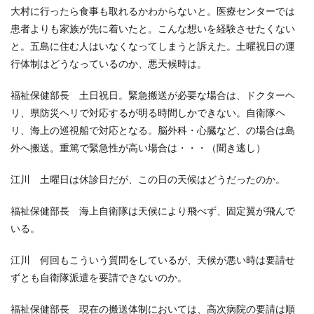
大村に行ったら食事も取れるかわからないと。医療センターでは
患者よりも家族が先に着いたと。こんな想いを経験させたくない
と。五島に住む人はいなくなってしまうと訴えた。土曜祝日の運
行体制はどうなっているのか、悪天候時は。
福祉保健部長 土日祝日。緊急搬送が必要な場合は、ドクターヘ
リ、県防災ヘリで対応するが明る時間しかできない。自衛隊ヘ
リ、海上の巡視船で対応となる。脳外科・心臓など、の場合は島
外へ搬送。重篤で緊急性が高い場合は・・・（聞き逃し）
江川 土曜日は休診日だが、この日の天候はどうだったのか。
福祉保健部長 海上自衛隊は天候により飛べず、固定翼が飛んで
いる。
江川 何回もこういう質問をしているが、天候が悪い時は要請せ
ずとも自衛隊派遣を要請できないのか。
福祉保健部長 現在の搬送体制においては、高次病院の要請は順