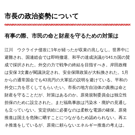
市長の政治姿勢について
有事の際、市民の命と財産を守るための対策は
江川 ウクライナ侵攻に1年が経ったが収束の兆しなし。世界中に
避難され、国連総会では即時撤退、和平の達成決議が141カ国の賛
成で採択された。外交の力で戦争の終結を目指すべき。岸田政権
は安保 3文書が閣議決定され、安全保障政策が大転換された。1月
からの通常国会でも43兆円の大軍拡の説明を避けている。平和の
外交に力を尽くしてもらいたい。市長の地方自治体の責務は命と
財産を守ることだが、対策はあるのか。原発規制委員会は独立性
担保のために設立された。まだ福島事故は汚染水・廃炉の見通し
も立っていない。安定供給に必要なのは柔軟な電源の確保。原発
推進は国土を危険に晒すことにつながるため認められない。再エ
ネ推進をしているが、原発に頼らないエネルギー推進の考えは。