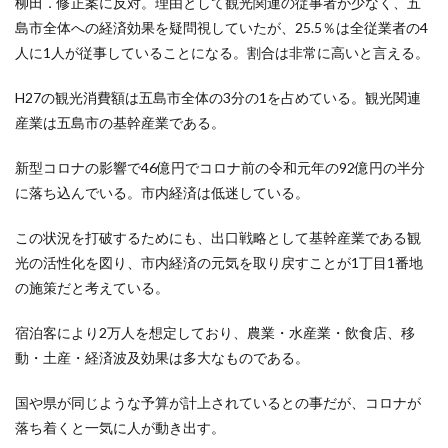
柳田．修正案に反対。理由として観光関連の従事者が少なく、五
島市全体への経済効果を疑問視していたが、25.5％は全従業者の4
人に1人が従事していることになる。割合は非常に高いと言える。
H27の観光消費額は五島市全体の3分の1を占めている。観光関連
産業は五島市の基幹産業である。
新型コロナの影響で46億円でコロナ前の令和元年の92億円の半分
に落ち込んでいる。市内経済は低迷している。
この状況を打破するためにも、出口戦略として基幹産業である観
光の活性化を図り、市内経済の元気を取り戻すことが1丁目1番地
の施策だと考えている。
宿泊客により2万人を想定しており、農業・水産業・飲食店、移
動・土産・経済波及効果は多大なものである。
国や県が同じような予算が計上されているとの事だが、コロナが
落ち着くと一気に人が動き出す。