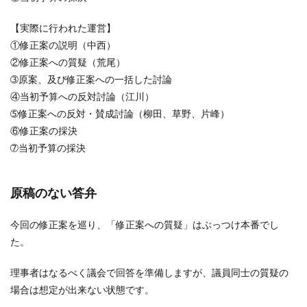
【実際に行われた運営】
①修正案の説明（中西）
②修正案への質疑（荒尾）
➂原案、及び修正案への一括した討論
④当初予算への反対討論（江川）
➄修正案への反対・賛成討論（柳田、草野、片峰）
⑥修正案の採決
➆当初予算の採決
原稿のない答弁
今回の修正案を巡り、「修正案への質疑」はぶっつけ本番でし
た。
理事者はなるべく議会で回答を準備しますが、議員同士の質疑の
場合は想定が出来ない状態です。