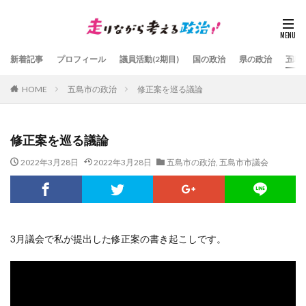
新着記事
プロフィール
議員活動(2期目)
国の政治
県の政治
五島
HOME
五島市の政治
修正案を巡る議論
修正案を巡る議論
2022年3月28日
2022年3月28日
五島市の政治
,
五島市市議会
3月議会で私が提出した修正案の書き起こしです。