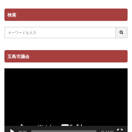
検索
五島市議会
動
画
プ
レ
ー
ヤ
ー