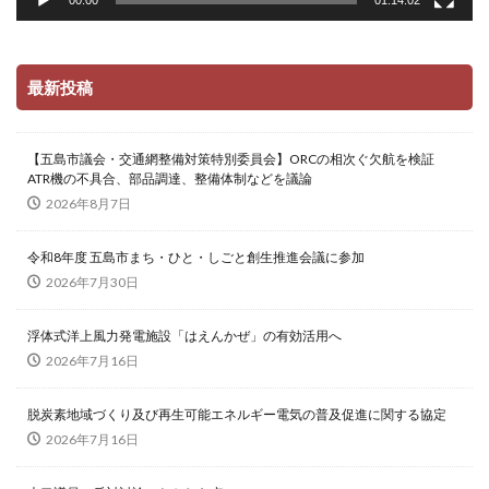
00:00
01:14:02
最新投稿
【五島市議会・交通網整備対策特別委員会】ORCの相次ぐ欠航を検証
ATR機の不具合、部品調達、整備体制などを議論
2026年8月7日
令和8年度 五島市まち・ひと・しごと創生推進会議に参加
2026年7月30日
浮体式洋上風力発電施設「はえんかぜ」の有効活用へ
2026年7月16日
脱炭素地域づくり及び再生可能エネルギー電気の普及促進に関する協定
2026年7月16日