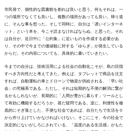
市民発で、個性的な図書館を創れば良いと思う。何もそれは、一
つの場所でなくても良いし、複数の場所があっても良い。帰り道
に、そんな事を想った。そして同時に、自分は「遅いインターネ
ット」という本を、今こそ読まなければならぬ、と思った。それ
は自分が、近日中に「公約集」に近いものを作成する必要があ
り、その中で今までの価値観に対する「ゆらぎ」が発生している
からだ。その内容についても、具体的に書いていきたい。
今までの自分は、技術活用による社会の自動化こそが、島の目指
すべき方向性だと考えてきた。例えば、タブレットで商品を注文
すれば、自動運転の車とドローンで物資が供給される、「早い社
会」の究極系である。ただし、それは短期的な不便の解消に繋が
るかもしれないが、長期的に「人間が豊かに暮らす」ツールとし
て有効に機能するだろうか、甚だ疑問である。逆に、利便性を徹
底的にそぎ落とした、不便な社会であれば、自分たちで生活を０
から作り上げていかなければいけない。そこにこそ、今の社会で
決定的にないがしろにされている、「温度のある生活感」がもた