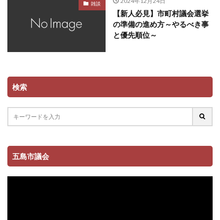
2024年12月24日
雑談
【新人必見】市町村議会選挙
の準備の進め方～やるべき事
と優先順位～
検索
五島市議会
動
画
プ
レ
ー
ヤ
ー