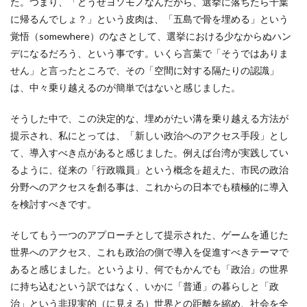
た。つまり、「どうせヨソモノなんだから、選挙に落ちたら千葉
に帰るんでしょ？」という皮肉は、「五島で骨を埋める」という
覚悟（somewhere）のなさとして、選挙における少なからぬハン
デになるだろう、という事です。いくら言葉で「そうではありま
せん」と言ったところで、その「空間に対する隔たりの認識」
は、中々乗り越えるのが簡単ではないと感じました。
そうした中で、この決定的な、埋めがたい溝を乗り越える方法が
提示され、私にとっては、「新しい政治へのアクセス手段」とし
て、導入すべき点があると感じました。例えば台湾が実践してい
るように、従来の「行政職員」という概念を超えた、市民の政治
分野へのアクセスを創る事は、これからの日本でも積極的に導入
を検討すべきです。
そしてもう一つのアプローチとして提示された、ゲームを通じた
世界へのアクセス、これも政治の側で導入を促進すべきテーマで
あると感じました。というより、何でもかんでも「政治」の世界
に持ち込むという訳ではなく、いかに「普通」の暮らしと「政
治」という非現実的（に見える）世界との距離を縮め、社会を全