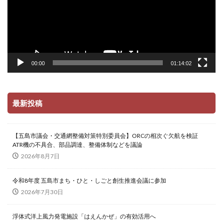
00:00
01:14:02
最新投稿
【五島市議会・交通網整備対策特別委員会】ORCの相次ぐ欠航を検証
ATR機の不具合、部品調達、整備体制などを議論
2026年8月7日
令和8年度 五島市まち・ひと・しごと創生推進会議に参加
2026年7月30日
浮体式洋上風力発電施設「はえんかぜ」の有効活用へ