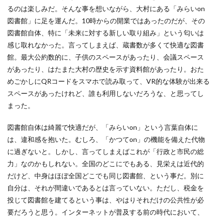
るのは楽しみだ。そんな事を想いながら、大村にある「みらいon
図書館」に足を運んだ。10時からの開業ではあったのだが、その
図書館自体、特に「未来に対する新しい取り組み」という匂いは
感じ取れなかった。言ってしまえば、蔵書数が多くて快適な図書
館。最大公約数的に、子供のスペースがあったり、会議スペース
があったり、はたまた大村の歴史を示す資料館があったり。おた
めごかしにQRコードをスマホで読み取って、VR的な体験が出来る
スペースがあったけれど、誰も利用しないだろうな、と思ってし
まった。
図書館自体は綺麗で快適だが、「みらいon」という言葉自体に
は、違和感を抱いた。むしろ、「かつてon」の機能を備えた代物
に過ぎないと。しかし、言ってしまえばこれが「行政と市民の総
力」なのかもしれない。全国のどこにでもある、見栄えは近代的
だけど、中身はほぼ全国どこでも同じ図書館、という事だ。別に
自分は、それが間違いであるとは言っていない。ただし、税金を
投じて図書館を建てるという事は、やはりそれだけの公共性が必
要だろうと思う。インターネットが普及する前の時代において、