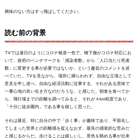
興味のない方はすっ飛ばしてください。
読む前の背景
TVでは連日のようにコロナ報道一色で、橋下徹がコロナ対応にお
いて、政府のベンチマークを「感染者数」から「人口当たり死者
数」に変更する事が必要ではないか、という趣旨のコメントを述
べていた。TVを見ながら、場所に捕らわれず、自由な立場として
意見を申し述べ、自由な経済活動に従事する、それがある意味で
一番心地の良い生き方なのだろうな、と感じた。朝食を食べてか
ら、飛行場までの距離を調べてみると、それが４km程度であり、
「十分に徒歩圏内」である事を嬉しく思った。
それは最近、特に自分の中で「歩く事」が趣味であり、平面化し
てしまった世界との距離感を捉えなおす、最良の感覚的な営みだ
と感じるからだ。歩けることは嬉しいし、景色を眺める事が出来