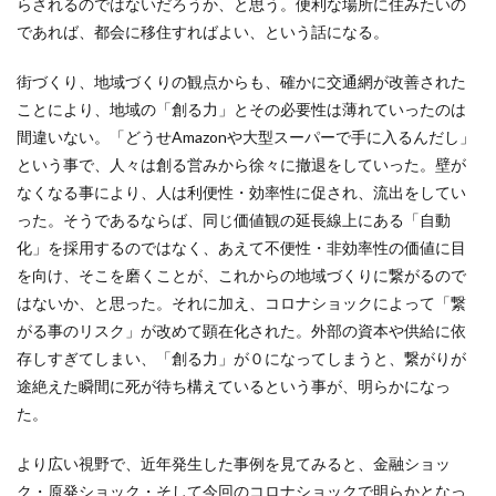
らされるのではないだろうか、と思う。便利な場所に住みたいの
であれば、都会に移住すればよい、という話になる。
街づくり、地域づくりの観点からも、確かに交通網が改善された
ことにより、地域の「創る力」とその必要性は薄れていったのは
間違いない。「どうせAmazonや大型スーパーで手に入るんだし」
という事で、人々は創る営みから徐々に撤退をしていった。壁が
なくなる事により、人は利便性・効率性に促され、流出をしてい
った。そうであるならば、同じ価値観の延長線上にある「自動
化」を採用するのではなく、あえて不便性・非効率性の価値に目
を向け、そこを磨くことが、これからの地域づくりに繋がるので
はないか、と思った。それに加え、コロナショックによって「繋
がる事のリスク」が改めて顕在化された。外部の資本や供給に依
存しすぎてしまい、「創る力」が０になってしまうと、繋がりが
途絶えた瞬間に死が待ち構えているという事が、明らかになっ
た。
より広い視野で、近年発生した事例を見てみると、金融ショッ
ク・原発ショック・そして今回のコロナショックで明らかとなっ