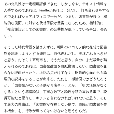
その公共性は一定程度評価できた。しかし今や、テキスト情報を
入手するのであれば、kindleがあれば十分だし、打ち合わせをする
のであればシェアオフィスで十分だ。つまり、図書館が持つ「機
能的な側面」に対する代替手段が豊富になったため、相対的に
「複合施設としての図書館」の公共性が低下している事は、否め
ない。
そうした時代背景を踏まえずに、昭和のハコモノ的な発想で図書
館を建設しようとする発想は、時代遅れだし、淘汰されるべきだ
と思う。おそらく五島市も、そうだと思う。自分にまだ裁量が与
えられるのであれば、図書館建設を白紙撤回したい。図書館を創
らない理由だったら、上記の点だけでなく、財政的な面からも論
理的な説得をすることが出来る。ただし、感情面ではどうだろう
か。「図書館がないと子供が可哀そう」とか、「街の活気がなく
なる」という感情論は、丁寧な数字と論理を積み重ねる事で、説
得可能だと思うし、キチンと言わなければいけないと思う。そし
て最大の理由は、「図書館が存在しない島で、市民が図書館を作
る機会」を、行政が奪ってはいけないと思うからだ。