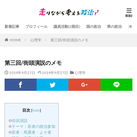
新着記事
プロフィール
議員活動(2期目)
国の政治
県の政治
五島
HOME
心理学
第三回/街頭演説のメモ
第三回/街頭演説のメモ
2019年9月27日
2019年9月27日
心理学
目次
[
hide
]
街頭演説
テーマ：若者の政治参加
若者・馬鹿者・よそ者