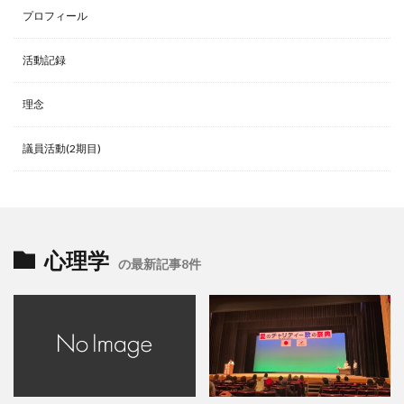
プロフィール
活動記録
理念
議員活動(2期目)
心理学
の最新記事8件