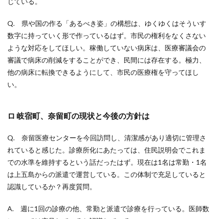
じている。
Q. 県や国の作る「あるべき姿」の構想は、ゆくゆくはそういす
数字に持っていく形で作っているはず。市民の権利をなくさない
ような対応をしてほしい。稼働していない病床は、医療審議会の
審議で病床の削減をすることができ、民間には存在する。極力、
他の病床に転換できるようにして、市民の医療権を守ってほし
い。
ロ 岐宿町、奈留町の現状と今後の方針は
Q. 奈留医療センターを今回訪問し、清潔感があり適切に管理さ
れていると感じた。診療所化にあたっては、住民説明会でこれま
での水準を維持するという話だったはず。現在は1名は常勤・1名
は上五島からの派遣で運営している。この体制で充足していると
認識しているか？再度質問。
A. 週に1回の診療の他、常勤と派遣で診療を行っている。医師数