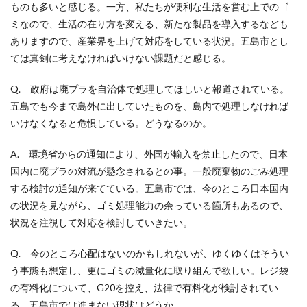
ものも多いと感じる。一方、私たちが便利な生活を営む上でのゴ
ミなので、生活の在り方を変える、新たな製品を導入するなども
ありますので、産業界を上げて対応をしている状況。五島市とし
ては真剣に考えなければいけない課題だと感じる。
Q. 政府は廃プラを自治体で処理してほしいと報道されている。
五島でも今まで島外に出していたものを、島内で処理しなければ
いけなくなると危惧している。どうなるのか。
A. 環境省からの通知により、外国が輸入を禁止したので、日本
国内に廃プラの対流が懸念されるとの事。一般廃棄物のごみ処理
する検討の通知が来てている。五島市では、今のところ日本国内
の状況を見ながら、ゴミ処理能力の余っている箇所もあるので、
状況を注視して対応を検討していきたい。
Q. 今のところ心配はないのかもしれないが、ゆくゆくはそうい
う事態も想定し、更にゴミの減量化に取り組んで欲しい。レジ袋
の有料化について、G20を控え、法律で有料化が検討されてい
る。五島市では進まない現状はどうか。