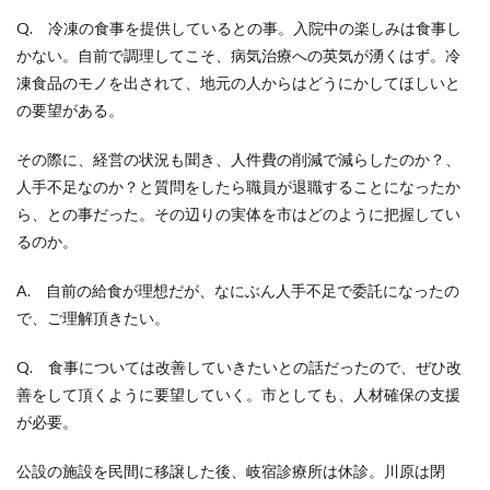
Q. 冷凍の食事を提供しているとの事。入院中の楽しみは食事し
かない。自前で調理してこそ、病気治療への英気が湧くはず。冷
凍食品のモノを出されて、地元の人からはどうにかしてほしいと
の要望がある。
その際に、経営の状況も聞き、人件費の削減で減らしたのか？、
人手不足なのか？と質問をしたら職員が退職することになったか
ら、との事だった。その辺りの実体を市はどのように把握してい
るのか。
A. 自前の給食が理想だが、なにぶん人手不足で委託になったの
で、ご理解頂きたい。
Q. 食事については改善していきたいとの話だったので、ぜひ改
善をして頂くように要望していく。市としても、人材確保の支援
が必要。
公設の施設を民間に移譲した後、岐宿診療所は休診。川原は閉