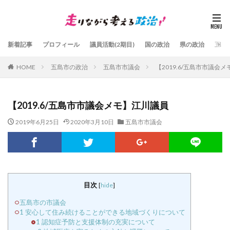
新着記事
プロフィール
議員活動(2期目)
国の政治
県の政治
五島
HOME
五島市の政治
五島市市議会
【2019.6/五島市市議会
【2019.6/五島市市議会メモ】江川議員
2019年6月25日
2020年3月10日
五島市市議会
目次
[
hide
]
五島市の市議会
1 安心して住み続けることができる地域づくりについて
1 認知症予防と支援体制の充実について