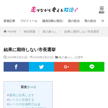
新着記事
プロフィール
議員活動(2期目)
国の政治
県の政治
五島
HOME
移住関連
島の暮らし
結果に期待しない市長選挙
結果に期待しない市長選挙
2019年3月21日
2019年3月21日
島の暮らし
,
心理学
目次
[
hide
]
選挙に出馬します
レースに出場する
レースの出場料①お金