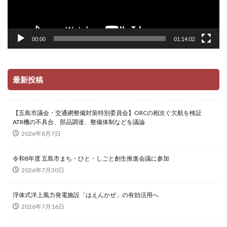
00:00
01:14:02
最新投稿
【五島市議会・交通網整備対策特別委員会】ORCの相次ぐ欠航を検証
ATR機の不具合、部品調達、整備体制などを議論
2026年8月7日
令和8年度 五島市まち・ひと・しごと創生推進会議に参加
2026年7月30日
浮体式洋上風力発電施設「はえんかぜ」の有効活用へ
2026年7月16日