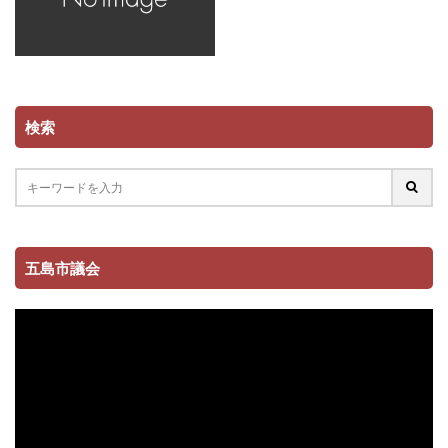
検索
五島市議会
動
画
プ
レ
ー
ヤ
ー