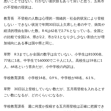
悪いことではない。行かない選択肢もあって良いと思う。五島市
の不登校の現状は。
教育長 不登校の人数は心理的・情緒的・社会的状況により登校
しない・できない状況で年間30日以上欠席した者の中で、病気や
経済的理由を除いた数。R 4は62名で2.7％となっている。全国と
の比較で全国2.6、県が2.2、市が2.1となり少し少ない割合だが増
加傾向にある事は国や県と同じ。
草野 R 3までしか全国の数字は出ていない。小学生は81000名、
77名に1名。中学生で160000で二十人に1人。高校生は59名に1
人。64名という答弁だが、小中学校の内訳は。
学校教育課長 小学校14名。0.9％。中学校が48名。6.1％。
草野 30日以上登校していない数だが、五月雨登校を入れるとす
ごい数になるが、どのくらいになるか。
学校教育課長 週に何度か投稿する五月雨登校は正確に把握でき