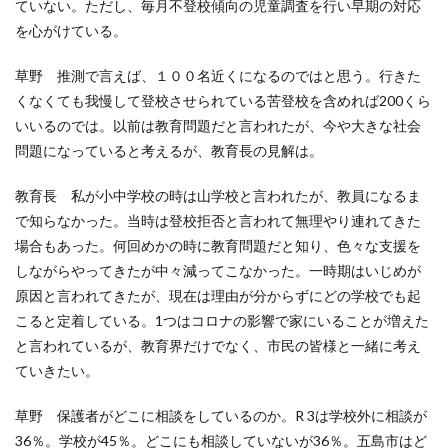
ていない。ただし、毎月不登校傾向の児童調査を行い早期の対応
を心がけている。
草野 推測で言えば、１００名近くになるのではと思う。行きた
くなくても我慢して登校させられている苦登校を含めれば200くら
いいるのでは。以前は教育問題だと言われたが、今や大きな社会
問題になっていると考えるが、教育長の見解は。
教育長 私が小中学校の時は山学校と言われたが、教員になるま
で知らなかった。当時は登校拒否と言われて無理やり連れてきた
場合もあった。何回めかの時に教育問題だと知り、色々な支援を
しながらやってきたが中々減ってこなかった。一時期はいじめが
原因と言われてきたが、現在は理由が分からずにどの学校でも起
こると定着している。1つはコロナの影響で家にいることが増えた
と言われているが、教育界だけでなく、市民の皆様と一緒に考え
ていきたい。
草野 保護者がどこに相談をしているのか。R 3は学校外に相談が
36％。学校が45％。どこにも相談していないが36％。五島市はど