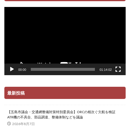
動
画
プ
レ
ー
ヤ
ー
00:00
01:14:02
最新投稿
【五島市議会・交通網整備対策特別委員会】ORCの相次ぐ欠航を検証
ATR機の不具合、部品調達、整備体制などを議論
2026年8月7日