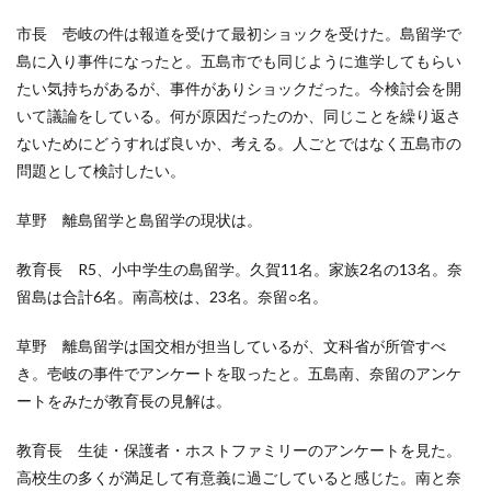
市長 壱岐の件は報道を受けて最初ショックを受けた。島留学で
島に入り事件になったと。五島市でも同じように進学してもらい
たい気持ちがあるが、事件がありショックだった。今検討会を開
いて議論をしている。何が原因だったのか、同じことを繰り返さ
ないためにどうすれば良いか、考える。人ごとではなく五島市の
問題として検討したい。
草野 離島留学と島留学の現状は。
教育長 R5、小中学生の島留学。久賀11名。家族2名の13名。奈
留島は合計6名。南高校は、23名。奈留○名。
草野 離島留学は国交相が担当しているが、文科省が所管すべ
き。壱岐の事件でアンケートを取ったと。五島南、奈留のアンケ
ートをみたが教育長の見解は。
教育長 生徒・保護者・ホストファミリーのアンケートを見た。
高校生の多くが満足して有意義に過ごしていると感じた。南と奈