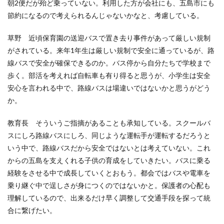
朝2便だが殆ど乗っていない。利用した方が会社にも、五島市にも
節約になるので考えられるんじゃないかなと、考慮している。
草野 近頃保育園の送迎バスで置き去り事件があって厳しい規制
がされている。来年1年生は厳しい規制で安全に通っているが、路
線バスで安全が確保できるのか。バス停から自分たちで学校まで
歩く。部活を考えれば自転車も有り得ると思うが、小学生は安全
安心を言われる中で、路線バスは場違いではないかと思うがどう
か。
教育長 そういうご指摘があることも承知している。スクールバ
スにしろ路線バスにしろ、同じような運転手が運転するだろうと
いう中で、路線バスだから安全ではないとは考えていない。これ
からの五島を支えくれる子供の育成をしていきたい。バスに乗る
経験をさせる中で成長していくとおもう。都会ではバスや電車を
乗り継ぐ中で逞しさが身につくのではないかと。保護者の心配も
理解しているので、出来るだけ早く調整して交通手段を探って統
合に繋げたい。