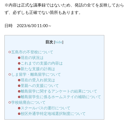
※内容は正式な議事録ではないため、発話の全てを反映しておら
ず、必ずしも正確でない箇所もあります。
日時 2023/6/30 11:00～
目次
[
hide
]
五島市の不登校について
現在の状況は
これまでの支援の内容は
新たな支援の計画は
しま留学・離島留学について
現在の受入れ状況は
里親への支援について
離島留学に関するアンケートの結果について
離島留学生に係るホームステイの補助について
学校統廃合について
スクールバスの運行について
校区外通学特定地域選択制度について