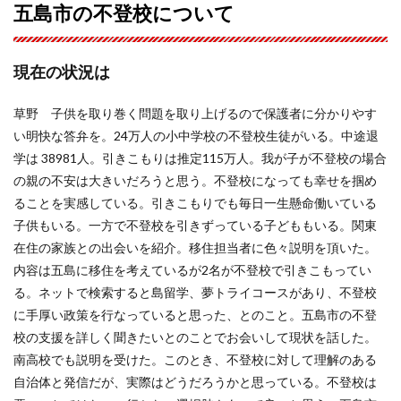
五島市の不登校について
現在の状況は
草野 子供を取り巻く問題を取り上げるので保護者に分かりやす
い明快な答弁を。24万人の小中学校の不登校生徒がいる。中途退
学は 38981人。引きこもりは推定115万人。我が子が不登校の場合
の親の不安は大きいだろうと思う。不登校になっても幸せを掴め
ることを実感している。引きこもりでも毎日一生懸命働いている
子供もいる。一方で不登校を引きずっている子どももいる。関東
在住の家族との出会いを紹介。移住担当者に色々説明を頂いた。
内容は五島に移住を考えているが2名が不登校で引きこもってい
る。ネットで検索すると島留学、夢トライコースがあり、不登校
に手厚い政策を行なっていると思った、とのこと。五島市の不登
校の支援を詳しく聞きたいとのことでお会いして現状を話した。
南高校でも説明を受けた。このとき、不登校に対して理解のある
自治体と発信だが、実際はどうだろうかと思っている。不登校は