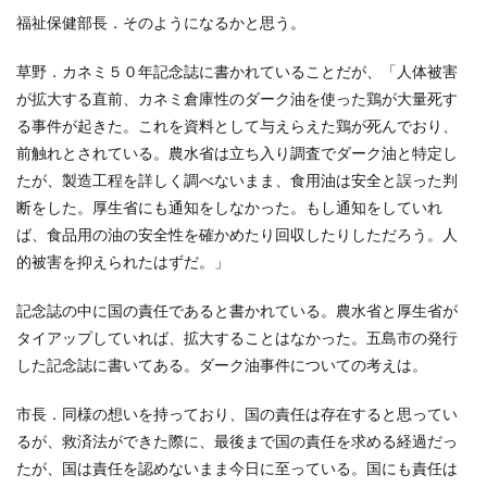
福祉保健部長．そのようになるかと思う。
草野．カネミ５０年記念誌に書かれていることだが、「人体被害
が拡大する直前、カネミ倉庫性のダーク油を使った鶏が大量死す
る事件が起きた。これを資料として与えらえた鶏が死んでおり、
前触れとされている。農水省は立ち入り調査でダーク油と特定し
たが、製造工程を詳しく調べないまま、食用油は安全と誤った判
断をした。厚生省にも通知をしなかった。もし通知をしていれ
ば、食品用の油の安全性を確かめたり回収したりしただろう。人
的被害を抑えられたはずだ。」
記念誌の中に国の責任であると書かれている。農水省と厚生省が
タイアップしていれば、拡大することはなかった。五島市の発行
した記念誌に書いてある。ダーク油事件についての考えは。
市長．同様の想いを持っており、国の責任は存在すると思ってい
るが、救済法ができた際に、最後まで国の責任を求める経過だっ
たが、国は責任を認めないまま今日に至っている。国にも責任は