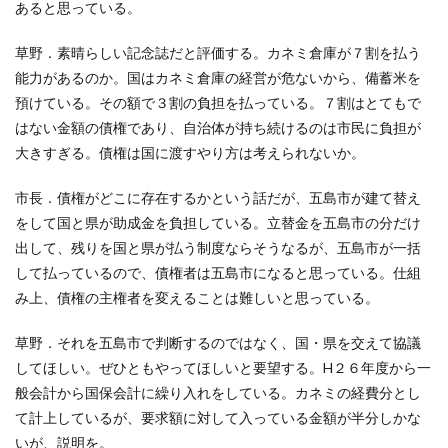
あると思っている。
草野．素晴らしい記念誌だと評価する。カネミ倉庫が７割を払う
能力があるのか。国はカネミ倉庫の経営が危ないから、備蓄米を
預けている。その額で３割の負担を払っている。７割はとてもで
はない金額の債権であり、自治体が持ち続けるのは市民に負担が
大きすぎる。債権は国に渡すやり方は考えられないか。
市長．債権がどこに存在するかという話だが、五島市が建て替え
をして国と県が助成金を負担している。立替金を五島市の分だけ
出して、残りを国と県が払う制度ならそうなるが、五島市が一括
して払っているので、債権者は五島市になると思っている。仕組
み上、債権の主権者を変えることは難しいと思っている。
草野．それを五島市で判断するのではなく、国・県を交えて協議
してほしい。ぜひともやってほしいと要望する。H２６年度から一
般会計から国保会計に繰り入れをしている。カネミの経費分とし
て計上しているが、要求額に対して入っている金額が半分しかな
いが、説明を。