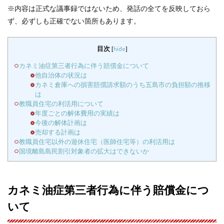
※内容は正式な議事録ではないため、発話の全てを反映しておら
ず、必ずしも正確でない箇所もあります。
目次
[
hide
]
カネミ油症第三者行為に伴う賠償金について
他自治体の状況は
カネミ倉庫への損害賠償請求額のうち五島市の負担額の推移
は
教職員住宅の利活用について
年度ごとの解体費用の実績は
今後の解体計画は
売却する計画は
教職員住宅以外の遊休住宅（医師住宅等）の利活用は
国境離島島民割引対象者の拡大はできないか
カネミ油症第三者行為に伴う賠償金につ
いて