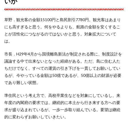
いか
草野．観光客の金額15100円と島民割引7780円。観光客はあまり
にも高すぎると思う。何をやるよりも、航路の金額を安くするこ
とが活性化につながるのではないかと思う。対象拡大について
は。
市長．H29年4月から国境離島新法が制定される際に、制度設計を
議論する中で出来ないとなった経緯がある。ただ、島に住む人た
ちだけでなく、すべての運賃の引き下げを一貫してお願いしてい
るが、今やっている金額は50億であるが、50億以上の財源が必要
であり難しい状態。
準住民という考え方で、高校卒業生などを対象にしているし、来
年度の内閣府の要求では、継続的に本土から行き来する方への要
求が盛り込まれているが、一歩一歩取り組んでいる。要望は継続
的に変わらずお願いしていきたい。