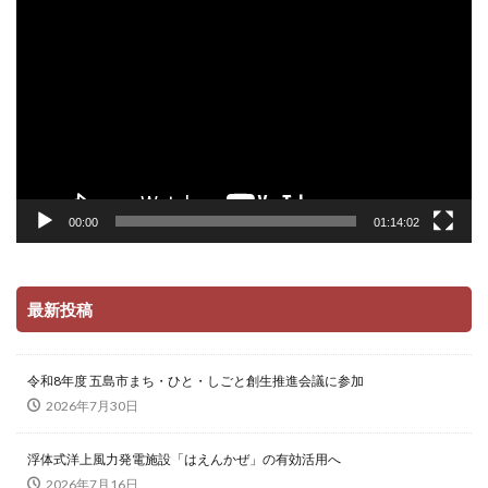
画
プ
レ
ー
ヤ
ー
00:00
01:14:02
最新投稿
令和8年度 五島市まち・ひと・しごと創生推進会議に参加
2026年7月30日
浮体式洋上風力発電施設「はえんかぜ」の有効活用へ
2026年7月16日