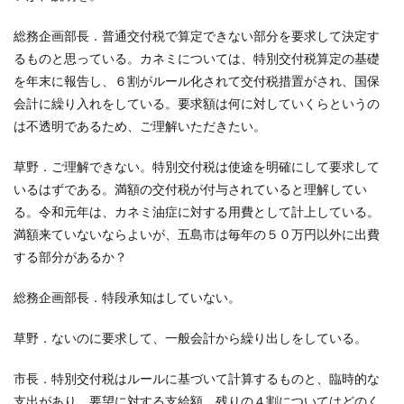
総務企画部長．普通交付税で算定できない部分を要求して決定す
るものと思っている。カネミについては、特別交付税算定の基礎
を年末に報告し、６割がルール化されて交付税措置がされ、国保
会計に繰り入れをしている。要求額は何に対していくらというの
は不透明であるため、ご理解いただきたい。
草野．ご理解できない。特別交付税は使途を明確にして要求して
いるはずである。満額の交付税が付与されていると理解してい
る。令和元年は、カネミ油症に対する用費として計上している。
満額来ていないならよいが、五島市は毎年の５０万円以外に出費
する部分があるか？
総務企画部長．特段承知はしていない。
草野．ないのに要求して、一般会計から繰り出しをしている。
市長．特別交付税はルールに基づいて計算するものと、臨時的な
支出があり、要望に対する支給額、残りの４割についてはどのく