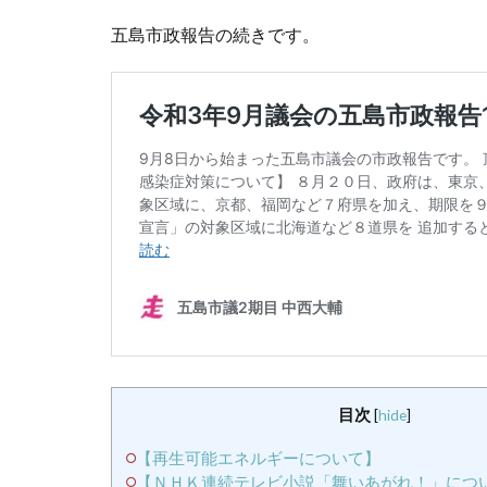
五島市政報告の続きです。
目次
[
hide
]
【再生可能エネルギーについて】
【ＮＨＫ連続テレビ小説「舞いあがれ！」につ