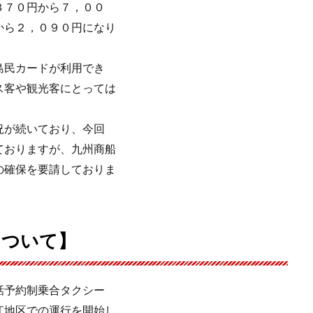
３７０円から７，００
から２，０９０円になり
島民カードが利用でき
ス客や観光客にとっては
況が続いており、今回
ておりますが、九州商船
の確保を要請しておりま
について】
話予約制乗合タクシー
江地区での運行を開始し