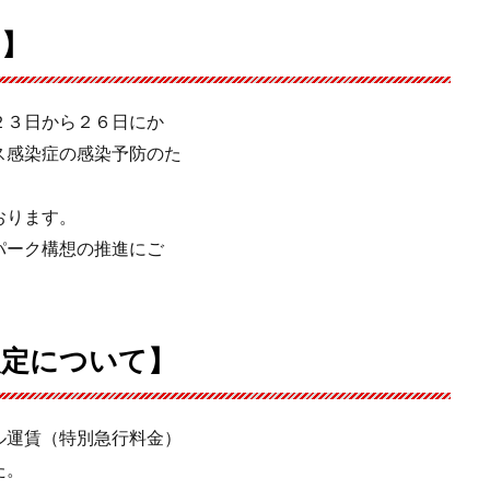
て】
２３日から２６日にか
ス感染症の感染予防のた
おります。
パーク構想の推進にご
改定について】
ル運賃（特別急行料金）
た。