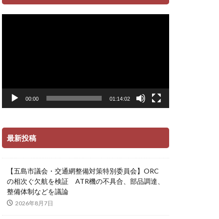
動
画
プ
レ
ー
ヤ
ー
00:00
01:14:02
最新投稿
【五島市議会・交通網整備対策特別委員会】ORC
の相次ぐ欠航を検証 ATR機の不具合、部品調達、
整備体制などを議論
2026年8月7日