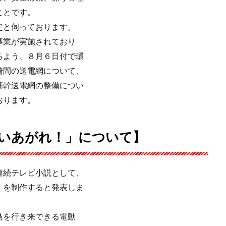
ことです。
定と伺っております。
事業が実施されており
るよう、８月６日付で環
崎間の送電網について、
基幹送電網の整備につい
おります。
いあがれ！」について】
連続テレビ小説として、
」を制作すると発表しま
島を行き来できる電動