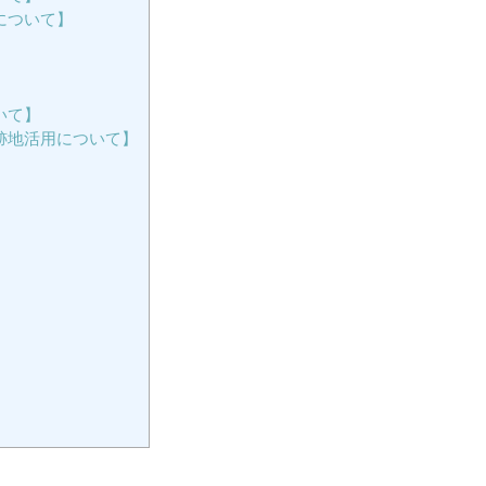
について】
いて】
跡地活用について】