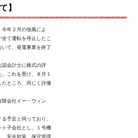
て】
、今年２月の強風によ
が全て運転を停止したこ
おいて、発電事業を終了
公認会計士に株式の評
た。これを受け、８月１
したところ、同じく評価
有限会社イー・ウィン
。
する予定と伺っており、
ント子会社とし、１号機
し、安全対策、保守管理