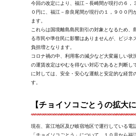
今回の改定により、福江－長崎間が現行の６，
０円に、福江－奈良尾間が現行の１，９００円
ます。
これらは国境離島島民割引の対象となるため、
る市民や準住民に影響はありませんが、ビジネ
負担増となります。
コロナ禍の中、利用客の減少など大変厳しい状
の運賃改定はやむを得ない対応であると判断し
に対しては、安全・安心な運航と安定的な経営
す。
【チョイソコごとうの拡大
現在、富江地区及び岐宿地区で運行している電
「チョイソコごとう」について、１０月から福