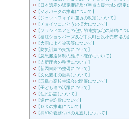
【日本遺産の認定継続及び重点支援地域の選定
【ジオパークの推進について】
【ジェットフォイル運賃の改定について】
【チョイソコごとうの拡大について】
【ソラシドエアとの包括的連携協定の締結につ
【福江ショッパーズ及び中央町公設小売市場の
【大雨による被害等について】
【防災訓練の実施について】
【急患搬送体制の維持・確保について】
【支所庁舎の整備について】
【新図書館の整備について】
【文化芸術の振興について】
【五島市高校生議会の開催について】
【子ども達の活躍について】
【住民訴訟について】
【還付金詐欺について】
【ＤＸの推進について】
【押印の義務付けの見直しについて】