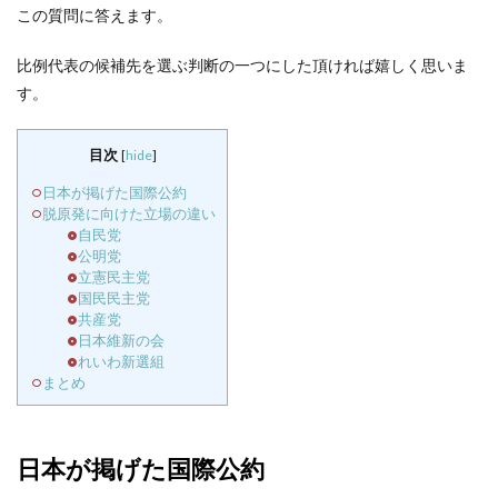
この質問に答えます。
比例代表の候補先を選ぶ判断の一つにした頂ければ嬉しく思いま
す。
目次
[
hide
]
日本が掲げた国際公約
脱原発に向けた立場の違い
自民党
公明党
立憲民主党
国民民主党
共産党
日本維新の会
れいわ新選組
まとめ
日本が掲げた国際公約