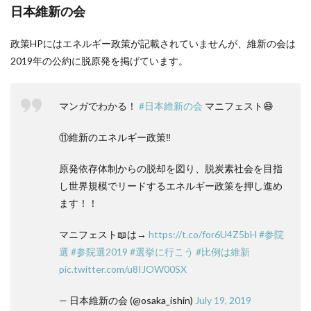
日本維新の会
政策HPにはエネルギー政策が記載されていませんが、維新の会は
2019年の公約に脱原発を掲げています。
マンガでわかる！
#日本維新の会
マニフェスト😄
⑪維新のエネルギー政策‼️
原発依存体制からの脱却を図り、脱炭素社会を目指
し世界規模でリードするエネルギー政策を押し進め
ます！！
マニフェスト📖は→
https://t.co/for6U4Z5bH
#参院
選
#参院選2019
#選挙に行こう
#比例は維新
pic.twitter.com/u8IJOW00SX
— 日本維新の会 (@osaka_ishin)
July 19, 2019