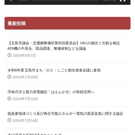
最新投稿
【五島市議会・交通網整備対策特別委員会】ORCの相次ぐ欠航を検証
ATR機の不具合、部品調達、整備体制などを議論
2026年8月7日
令和8年度 五島市まち・ひと・しごと創生推進会議に参加
2026年7月30日
浮体式洋上風力発電施設「はえんかぜ」の有効活用へ
2026年7月16日
脱炭素地域づくり及び再生可能エネルギー電気の普及促進に関する協定
2026年7月16日