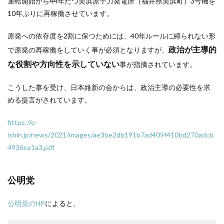
運転開始から44年たつ美浜原子力発電所（福井県美浜町）3号機を
10年ぶりに再稼働させています。
原発への依存度を2割に保つためには、40年ルールに縛られない形
政治が主導的
で原発の再稼働をしていく事が必須となりますが、
な役割や方向性を示していない
事が指摘されています。
こうした事を受け、日本維新の会からは、政治主導の必要性を求
める提言がされています。
https://o-
ishin.jp/news/2021/images/ae3be2db191b7ad409f410bd270adcb
4936ce1a3.pdf
公明党
公明党のHP
によると、