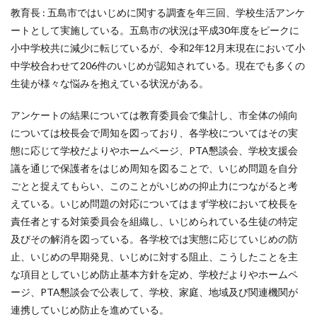
教育長 : 五島市ではいじめに関する調査を年三回、学校生活アンケ
ートとして実施している。五島市の状況は平成30年度をピークに
小中学校共に減少に転じているが、令和2年12月末現在において小
中学校合わせて206件のいじめが認知されている。現在でも多くの
生徒が様々な悩みを抱えている状況がある。
アンケートの結果については教育委員会で集計し、市全体の傾向
については校長会で周知を図っており、各学校についてはその実
態に応じて学校だよりやホームページ、PTA懇談会、学校支援会
議を通じで保護者をはじめ周知を図ることで、いじめ問題を自分
ごとと捉えてもらい、このことがいじめの抑止力につながると考
えている。いじめ問題の対応についてはまず学校において校長を
責任者とする対策委員会を組織し、いじめられている生徒の特定
及びその解消を図っている。各学校では実態に応じていじめの防
止、いじめの早期発見、いじめに対する阻止、こうしたことを主
な項目としていじめ防止基本方針を定め、学校だよりやホームペ
ージ、PTA懇談会で公表して、学校、家庭、地域及び関連機関が
連携していじめ防止を進めている。