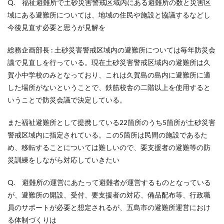
Q. 福祉避難所で土砂災害警戒区域内にある避難所の数と災害区
域にある避難所については、地域の住民や施設と協議するなどし
今後見直す必要と思うが見解を
総務企画部長 : 土砂災害警戒区域内の避難所については毎年防災会
議で見直しを行っている。現在土砂災害警戒区域内の避難所は久
賀小中学校のみとなっており、これは久賀島の島内に避難所に適
した場所がないということで、鉄筋校舎の二階以上を使用すると
いうことで防災会議で決定している。
また福祉避難所として提携している22箇所のうち5箇所が土砂災害
警戒区域内に指定されている。この5箇所は民間の施設であるた
め、移転することについては難しいので、要支援者の避難等の防
災訓練をしながら対応していきたい
Q. 避難所の運営にあたって避難者が運営するものとなっている
が、避難所の開設、受付、要支援者の対応、備品配布等、行政職
員のサポートが必要と想定されるが、五島市の避難所運営におけ
る体制づくりは