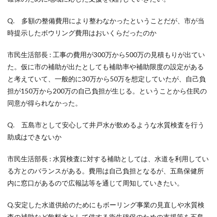
Q. 多額の整備費用により整わなかったということだが、市が当
時提示したボウリング費用はおいくらだったのか
市民生活部長 : 工事の費用が300万から500万の見積もりが出てい
た。仮に市の補助が出たとしても補助率や補助限度の設定がある
と考えていて、一般的に30万から50万を想定していたが、自己負
担が150万から200万の自己負担が生じる。ということから住民の
同意が得られなかった。
Q. 五島市として安心して井戸水が飲めるような水質検査を行う
助成はできないか
市民生活部長 : 水質検査に対する補助としては、水道を利用してい
る方とのバランスがある。費用は自己負担となるが、五島保健所
内に窓口があるので広報誌等を通じて周知していきたい。
Q.安定した水道供給のためにもボーリング事業の見直しや水質検
査の補助など飲料水として供する衛生確保のための支援策を五島