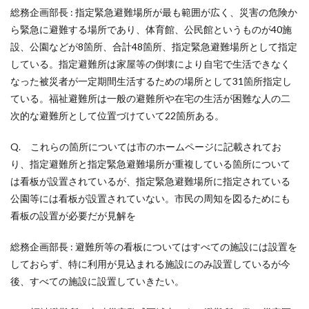
総務企画部長 : 指定緊急避難場所が最も範囲が広く、災害の危険か
ら緊急に避難する場所であり、体育館、公民館というものが40施
設、公園などが8箇所、合計48箇所、指定緊急避難場所として指定
している。指定避難所は家屋等の倒壊により自宅で生活できなく
なった被災者が一定期間生活するための場所として31箇所指定し
ている。福祉避難所は一般の避難所や在宅の生活が困難な人の二
次的な避難所として位置づけていて22箇所ある。
Q. これらの箇所については市のホームページに記載されてお
り、指定避難所と指定緊急避難場所が重複している箇所について
は看板が設置されているが、指定緊急避難場所に指定されている
公園等には看板が設置されていない。市民の周知を図るためにも
看板の設置が必要だが見解を
総務企画部長 : 避難所等の看板についてはすべての施設には設置を
しておらず、特に利用が見込まれる施設にのみ設置しているが今
後、すべての施設に設置していきたい。