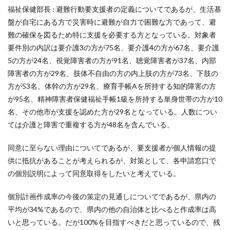
福祉保健部長 : 避難行動要支援者の定義についてであるが、生活基
盤が自宅にある方で災害時に避難が自力で困難な方であって、避
難の確保を図るため特に支援を必要する方となっている。対象者
要件別の内訳は要介護3の方が75名、要介護4の方が67名、要介護
5の方が24名、視覚障害者の方が91名、聴覚障害者が37名、内部
障害者の方が29名、肢体不自由の方の内上肢の方が73名、下肢の
方が53名、体幹の方が29名、療育手帳Aを所持する知的障害の方
が95名、精神障害者保健福祉手帳1級を所持する単身世帯の方が10
名、その他市が支援を認めた方が29名となっている。人数につい
ては介護と障害で重複する方が48名を含んでいる。
同意に至らない理由についてであるが、要支援者が個人情報の提
供に抵抗があることが考えられるが、対策として、各申請窓口で
の個別説明によって同意取得をしたいと考えている。
個別計画作成率の今後の策定の見通しについてであるが、県内の
平均が34%であるので、県内の他の自治体と比べると作成率は高
いと思っている。だが100%を目指すべきだと思っているので、残