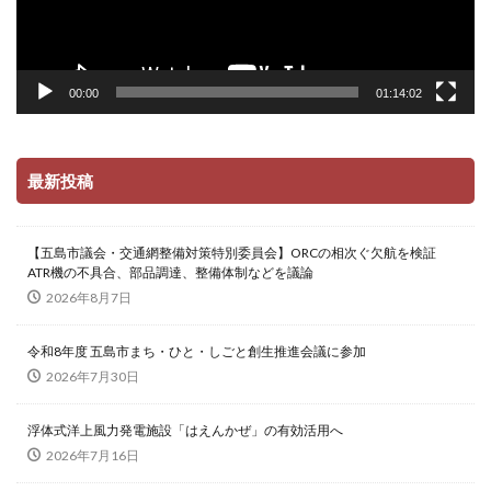
00:00
01:14:02
最新投稿
【五島市議会・交通網整備対策特別委員会】ORCの相次ぐ欠航を検証
ATR機の不具合、部品調達、整備体制などを議論
2026年8月7日
令和8年度 五島市まち・ひと・しごと創生推進会議に参加
2026年7月30日
浮体式洋上風力発電施設「はえんかぜ」の有効活用へ
2026年7月16日