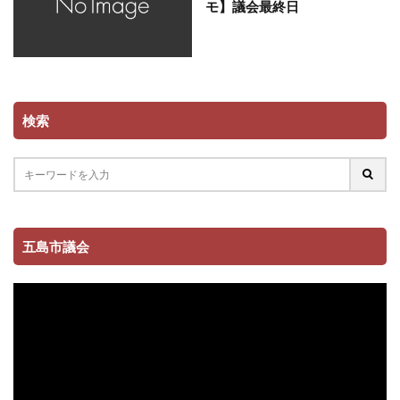
モ】議会最終日
検索
五島市議会
動
画
プ
レ
ー
ヤ
ー