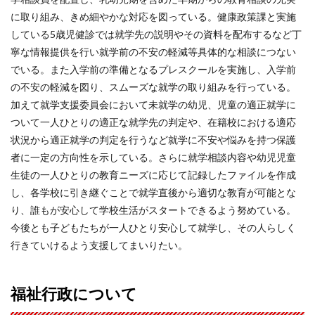
に取り組み、きめ細やかな対応を図っている。健康政策課と実施
している5歳児健診では就学先の説明やその資料を配布するなど丁
寧な情報提供を行い就学前の不安の軽減等具体的な相談につない
でいる。また入学前の準備となるプレスクールを実施し、入学前
の不安の軽減を図り、スムーズな就学の取り組みを行っている。
加えて就学支援委員会において未就学の幼児、児童の適正就学に
ついて一人ひとりの適正な就学先の判定や、在籍校における適応
状況から適正就学の判定を行うなど就学に不安や悩みを持つ保護
者に一定の方向性を示している。さらに就学相談内容や幼児児童
生徒の一人ひとりの教育ニーズに応じて記録したファイルを作成
し、各学校に引き継ぐことで就学直後から適切な教育が可能とな
り、誰もが安心して学校生活がスタートできるよう努めている。
今後とも子どもたちが一人ひとり安心して就学し、その人らしく
行きていけるよう支援してまいりたい。
福祉行政について