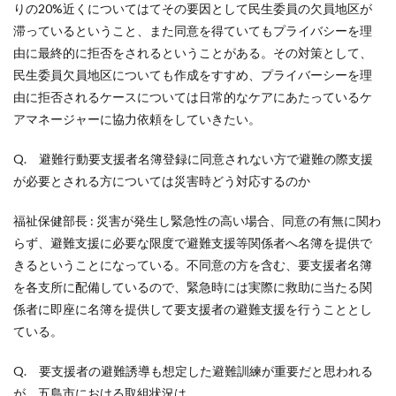
りの20%近くについてはてその要因として民生委員の欠員地区が
滞っているということ、また同意を得ていてもプライバシーを理
由に最終的に拒否をされるということがある。その対策として、
民生委員欠員地区についても作成をすすめ、プライバーシーを理
由に拒否されるケースについては日常的なケアにあたっているケ
アマネージャーに協力依頼をしていきたい。
Q. 避難行動要支援者名簿登録に同意されない方で避難の際支援
が必要とされる方については災害時どう対応するのか
福祉保健部長 : 災害が発生し緊急性の高い場合、同意の有無に関わ
らず、避難支援に必要な限度で避難支援等関係者へ名簿を提供で
きるということになっている。不同意の方を含む、要支援者名簿
を各支所に配備しているので、緊急時には実際に救助に当たる関
係者に即座に名簿を提供して要支援者の避難支援を行うこととし
ている。
Q. 要支援者の避難誘導も想定した避難訓練が重要だと思われる
が、五島市における取組状況は