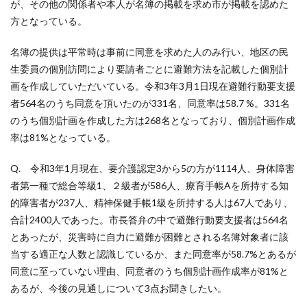
が、その他の関係者や本人が名簿の掲載を求め市が掲載を認めた
方となっている。
名簿の提供は平常時は事前に同意を求めた人のみ行い、地区の民
生委員の個別訪問により要請者ごとに避難方法を記載した個別計
画を作成していただいている。令和3年3月1日現在避難行動要支援
者564名のうち同意を頂いたのが331名、同意率は58.7 %。331名
のうち個別計画を作成した方は268名となっており、個別計画作成
率は81%となっている。
Q. 令和3年1月現在、要介護認定3から5の方が1114人、身体障害
者第一種で総合等級1、２級者が586人、療育手帳Aを所持する知
的障害者が237人、精神保健手帳1級を所持する人は67人であり、
合計2400人であった。市長答弁の中で避難行動要支援者は564名
とあったが、災害時に自力に避難が困難とされる名簿対象者に該
当する適正な人数と認識しているか、また同意率が58.7%とあるが
同意に至っていない理由、同意者のうち個別計画作成率が81%と
あるが、今後の見通しについて3点お聞きしたい。