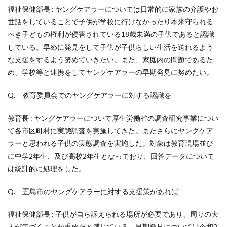
福祉保健部長 : ヤングケアラーについては日常的に家族の介護やお
世話をしていることで子供が学校に行けなかったり本来守られる
べき子どもの権利が侵害されている18歳未満の子供であると認識
している。早めに発見をして子供が子供らしい生活を送れるよう
な支援をするよう努めていきたい。また、家庭内の問題であるた
め、学校等と連携をしてヤングケアラーの早期発見に努めたい。
Q. 教育委員会でのヤングケアラーに対する認識を
教育長 : ヤングケアラーについて厚生労働省の調査研究事業につい
て各市区町村に実態調査を実施してきた。またさらにヤングケア
ラーと思われる子供の実態調査を実施した。対象は教育現場並び
に中学2年生、及び高校2年生となっており、回答データについて
は統計的に処理をした。
Q. 五島市のヤングケアラーに対する支援策があれば
福祉保健部長 : 子供が自ら訴えられる場所が必要であり、周りの大
人が気づくことが重要だと感じている。早期発見については令和2