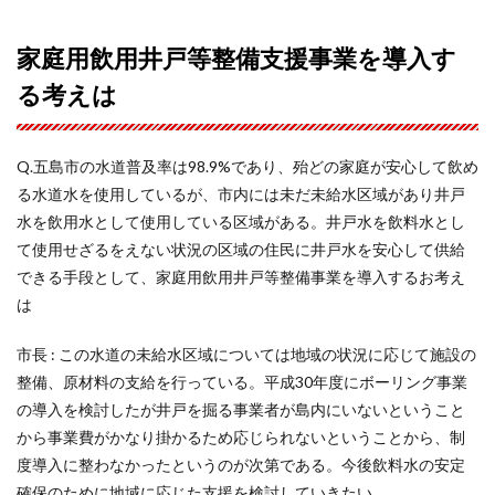
家庭用飲用井戸等整備支援事業を導入す
る考えは
Q.五島市の水道普及率は98.9%であり、殆どの家庭が安心して飲め
る水道水を使用しているが、市内には未だ未給水区域があり井戸
水を飲用水として使用している区域がある。井戸水を飲料水とし
て使用せざるをえない状況の区域の住民に井戸水を安心して供給
できる手段として、家庭用飲用井戸等整備事業を導入するお考え
は
市長 : この水道の未給水区域については地域の状況に応じて施設の
整備、原材料の支給を行っている。平成30年度にボーリング事業
の導入を検討したが井戸を掘る事業者が島内にいないということ
から事業費がかなり掛かるため応じられないということから、制
度導入に整わなかったというのが次第である。今後飲料水の安定
確保のために地域に応じた支援を検討していきたい。