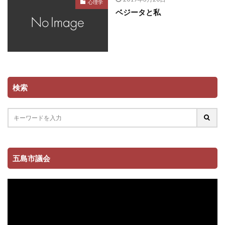
心理学
ベジータと私
検索
五島市議会
動
画
プ
レ
ー
ヤ
ー