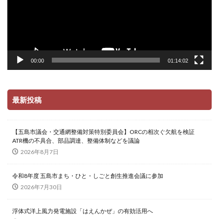
00:00
01:14:02
最新投稿
【五島市議会・交通網整備対策特別委員会】ORCの相次ぐ欠航を検証
ATR機の不具合、部品調達、整備体制などを議論
2026年8月7日
令和8年度 五島市まち・ひと・しごと創生推進会議に参加
2026年7月30日
浮体式洋上風力発電施設「はえんかぜ」の有効活用へ