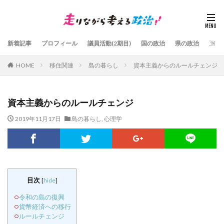
新着記事
プロフィール
議員活動(2期目)
国の政治
県の政治
五島
HOME
移住関連
島の暮らし
資本主義からのルールチェンジ
資本主義からのルールチェンジ
2019年11月17日
島の暮らし
,
心理学
目次
[
hide
]
令和の島の復興
貨幣経済への移行
ルールチェンジ