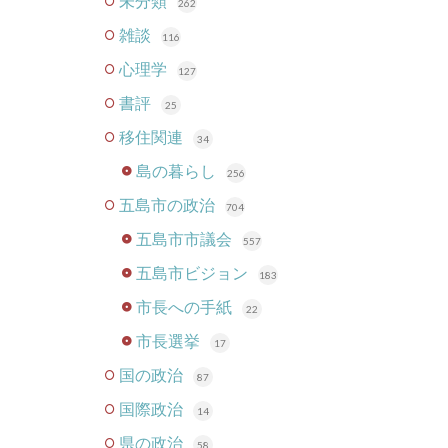
未分類
262
雑談
116
心理学
127
書評
25
移住関連
34
島の暮らし
256
五島市の政治
704
五島市市議会
557
五島市ビジョン
183
市長への手紙
22
市長選挙
17
国の政治
87
国際政治
14
県の政治
58