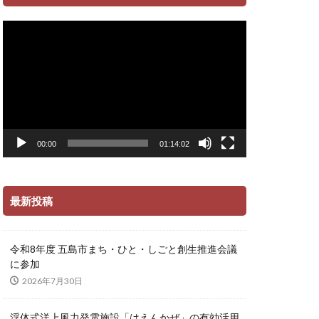
動
画
プ
レ
ー
ヤ
ー
00:00
01:14:02
最新投稿
令和8年度 五島市まち・ひと・しごと創生推進会議
に参加
2026年7月30日
浮体式洋上風力発電施設「はえんかぜ」の有効活用