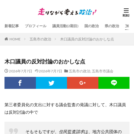
新着記事
プロフィール
議員活動(2期目)
国の政治
県の政治
五島
HOME
五島市の政治
木口議員の反対討論のおかしな点
木口議員の反対討論のおかしな点
2026年7月7日
2026年7月7日
五島市の政治
,
五島市市議会
第三者委員化の支出に対する議会監査の発議に対して、木口議員
は反対討論の中で
そもそもですが、
住民監査請求
は、地方公共団体の