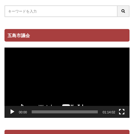
五島市議会
動
画
プ
レ
ー
ヤ
ー
00:00
01:14:02