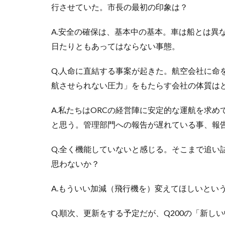
行させていた。市長の最初の印象は？
A.安全の確保は、基本中の基本。車は船とは異
日たりともあってはならない事態。
Q.人命に直結する事案が起きた。航空会社に命
航させられない圧力」をもたらす会社の体質は
A.私たちはORCの経営陣に安定的な運航を求
と思う。管理部門への報告が遅れている事、報
Q.全く機能していないと感じる。そこまで追い
思わないか？
A.もういい加減（飛行機を）変えてほしいとい
Q.順次、更新をする予定だが、Q200の「新し