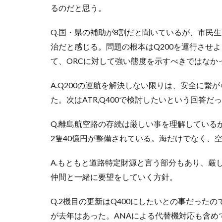
るのだと思う。
Q.国・県の補助が8割だと聞いているが、市民
治だと感じる。問題の根本はQ200を運行させ
て、ORCに対して強い態度を示すべきではなか
A.Q200の運航を解決しない限りは、安全に
た。次はATR,Q400で検討したいという回答
Q.離島航空路の存続は厳しい事を理解している
2隻40億円が整備されている。海だけでなく、
A.もともと道路特定財源と言う部分もあり、厳
仲間と一緒に要望をしていく方針。
Q.2機目の更新はQ400にしたいとの事だった
が去年はあった。ANAによる代替機対応も含め