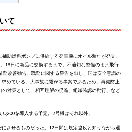
ついて
検時に補助燃料ポンプに供給する発電機にオイル漏れが発覚。
た。18日に新品に交換するまで、不適切な整備のまま飛行
、業務改善勧告、職務に関する警告を出し、国は安全意識の
を求めている。大事故に繋がる事案であるため、再発防止
自の対策として、相互理解の促進、組織確認の励行、など
てQ200を導入する予定。2号機はそれ以外。
安にさせるものだった。12日間は規定違反と知りながら運