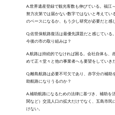
A.世界遺産登録で観光客数も伸びている。福江
努力次第では届かない数字ではないと考えてい
のベースになるか、もう少し研究が必要だと感
Q.佐世保航路復活は最優先課題だと感じている
今後の市の取り組みは？
A.航路は持続的でなければ困る。会社自体も、
めて正々堂々と他の事業者へも要望をしていき
Q.離島航路は必要不可欠であり、赤字分の補助
助航路になりうるのか？
A.補助航路になるための法律に基づき、補助を
関など）交流人口の拡大だけでなく、五島市民
けない。