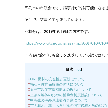
五島市の市議会では、議事録が閲覧可能になる
そこで、議事メモを残しています。
記載分は、2019年9月9日の内容です。
https://www.city.goto.nagasaki.jp/s001/010/0
※内容は必ずしも全てを反映している訳ではな
目次
[
hide
]
ORC機材の安全性と更新について
福江－佐世保航路の復活について
五島市起業支援補助金の復活について
空き家解体のための補助金制度新設について
中高生の海外派遣交流事業について
市の花木、花、木及び鳥の選定過程と魚の指定