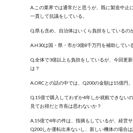
A.この業界では通常だと思うが、既に製造中止
一貫して抗議をしている。
Q.県も含め、自治体はいくら負担をしているの
A.H30は国・県・市が3億8千万円を補助して
Q.全体で3億以上も負担をしているが、今回更
は？
A.ORCとの話の中では、Q200の金額は15億円
Q.15億で購入してわずか4年しか就航できな
見てお得だと市長は思わないか？
A.15億で4年の件は、指摘もしているが、経
Q200しか運転出来ないし、新しい機体の場合