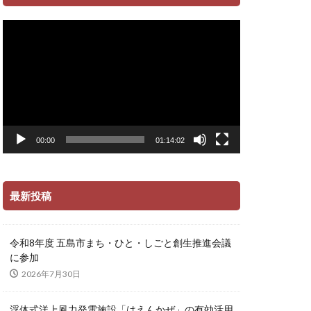
動
画
プ
レ
ー
ヤ
ー
00:00
01:14:02
最新投稿
令和8年度 五島市まち・ひと・しごと創生推進会議
に参加
2026年7月30日
浮体式洋上風力発電施設「はえんかぜ」の有効活用