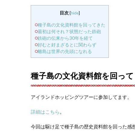
目次
[
hide
]
種子島の文化資料館を回ってきた
最初は何それ？状態だった鉄砲
鉄砲の伝来から30年を経て
好むと好まざるとに関わらず
離島は世界の先頭になれる
種子島の文化資料館を回って
アイランドホッピングツアーに参加してます。
詳細はこちら
。
今回は駆け足で種子島の歴史資料館を回った感