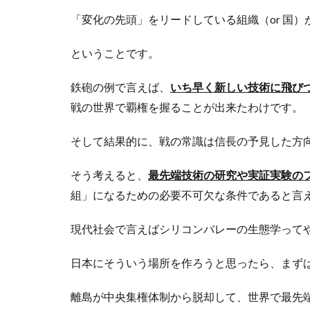
「変化の先頭」をリードしている組織（or 国
ということです。
鉄砲の例で言えば、
いち早く新しい技術に飛び
戦の世界で覇権を握ることが出来たわけです。
そして結果的に、戦の常識は信長の予見した方
そう考えると、
最先端技術の研究や実証実験の
組」になるための必要不可欠な条件であると言
現代社会で言えばシリコンバレーの生態学って
日本にそういう場所を作ろうと思ったら、まず
離島が中央集権体制から脱却して、世界で最先