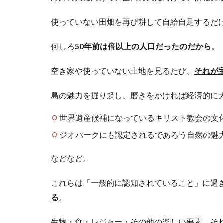
使っていない田畑を再び耕して自給自足するだけ
何しろ
50年前は倍以上の人口だったのだから
。
空き家や使っていない土地を見るたび、
それが
島の魅力を掘り起し、磨きをかければ経済的に
世界遺産候補になっているキリスト教会の文
ジオパークにも認定されるであろう自然の魅
などなど。
これらは「一般的に認知されていること」に過
る
。
生物・食・レジャー・その他の楽しい要素、それ