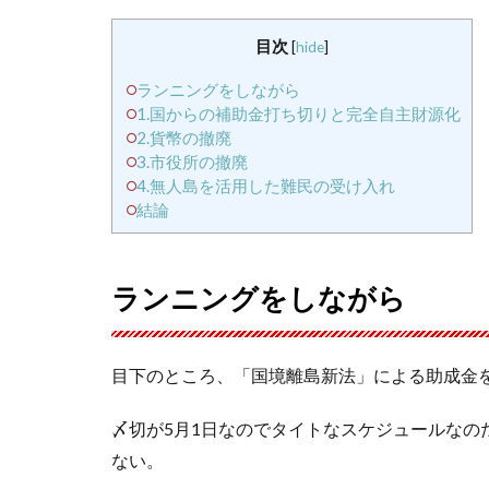
目次
[
hide
]
ランニングをしながら
1.国からの補助金打ち切りと完全自主財源化
2.貨幣の撤廃
3.市役所の撤廃
4.無人島を活用した難民の受け入れ
結論
ランニングをしながら
目下のところ、「国境離島新法」による助成金
〆切が5月1日なのでタイトなスケジュールなの
ない。