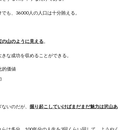
でも、36000人の人口は十分賄える。
宝の山のように見える
。
大きな成功を収めることができる。
化的価値
力
ぎないのだが、
掘り起こしていけばまだまだ魅力は沢山あ
らは多分、100年分の人生を3回くらい回して、ようやく