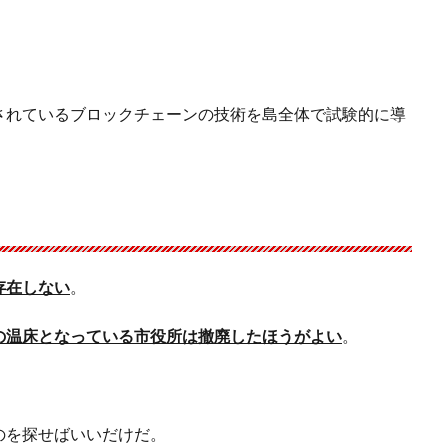
。
されているブロックチェーンの技術を島全体で試験的に導
存在しない
。
の温床となっている市役所は撤廃したほうがよい
。
のを探せばいいだけだ。