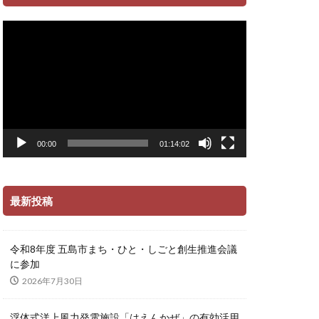
動
画
プ
レ
ー
ヤ
ー
00:00
01:14:02
最新投稿
令和8年度 五島市まち・ひと・しごと創生推進会議
に参加
2026年7月30日
浮体式洋上風力発電施設「はえんかぜ」の有効活用