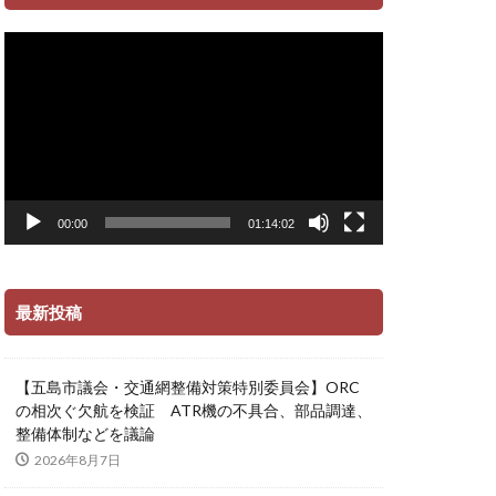
動
画
プ
レ
ー
ヤ
ー
00:00
01:14:02
最新投稿
【五島市議会・交通網整備対策特別委員会】ORC
の相次ぐ欠航を検証 ATR機の不具合、部品調達、
整備体制などを議論
2026年8月7日