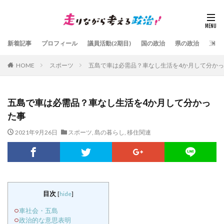
新着記事
プロフィール
議員活動(2期目)
国の政治
県の政治
五島
HOME
スポーツ
五島で車は必需品？車なし生活を4か月して分か
五島で車は必需品？車なし生活を4か月して分かっ
た事
2021年9月26日
スポーツ
,
島の暮らし
,
移住関連
目次
[
hide
]
車社会・五島
政治的な意思表明