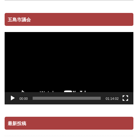
五島市議会
動
画
プ
レ
ー
ヤ
ー
00:00
01:14:02
最新投稿