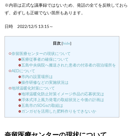
※内容は正式な議事録ではないため、発話の全てを反映しておら
ず、必ずしも正確でない箇所もあります。
日時 2022/12/5 13:15～
目次
[
hide
]
奈留医療センターの現状について
医療従事者の確保について
五島中央病院へ搬送された患者の付添者の宿泊場所を
AEDについて
市内の設置場所は
操作研修などの実施状況は
地球温暖化対策について
地球温暖化防止対策イメージ作品の応募状況は
浮体式洋上風力発電の取組状況と今後の計画は
五島市のSDGsの取組は
ガンガゼを活用した肥料作りをできないか
奈留医療センターの現状について