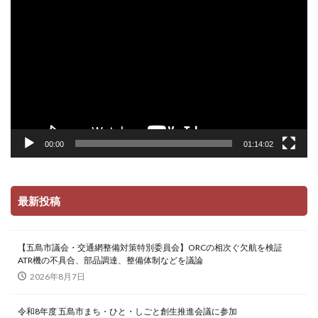
画
プ
レ
ー
ヤ
ー
00:00
01:14:02
最新投稿
【五島市議会・交通網整備対策特別委員会】ORCの相次ぐ欠航を検証
ATR機の不具合、部品調達、整備体制などを議論
2026年8月7日
令和8年度 五島市まち・ひと・しごと創生推進会議に参加