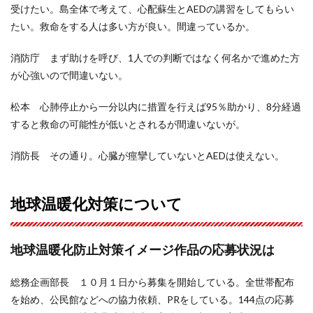
受けたい。島全体で考えて、心配蘇生とAEDの講習をしてもらい
たい。救命をする人は多い方が良い。間違っているか。
消防庁 まず助けを呼び、1人での判断ではなく何名かで進めた方
が心強いので間違いない。
松本 心肺停止から一分以内に措置を行えば95％助かり、8分経過
すると救命の可能性が低いとされるが間違いないが。
消防長 その通り。心臓が痙攣していないとAEDは使えない。
地球温暖化対策について
地球温暖化防止対策イメージ作品の応募状況は
総務企画部長 １０月１日から募集を開始している。全世帯配布
を始め、公民館などへの協力依頼、PRをしている。144点の応募