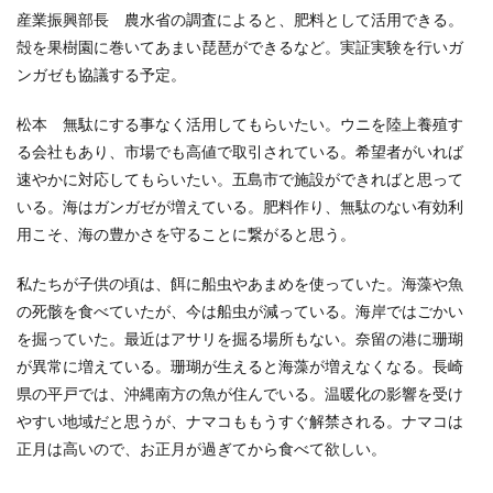
産業振興部長 農水省の調査によると、肥料として活用できる。
殻を果樹園に巻いてあまい琵琶ができるなど。実証実験を行いガ
ンガゼも協議する予定。
松本 無駄にする事なく活用してもらいたい。ウニを陸上養殖す
る会社もあり、市場でも高値で取引されている。希望者がいれば
速やかに対応してもらいたい。五島市で施設ができればと思って
いる。海はガンガゼが増えている。肥料作り、無駄のない有効利
用こそ、海の豊かさを守ることに繋がると思う。
私たちが子供の頃は、餌に船虫やあまめを使っていた。海藻や魚
の死骸を食べていたが、今は船虫が減っている。海岸ではごかい
を掘っていた。最近はアサリを掘る場所もない。奈留の港に珊瑚
が異常に増えている。珊瑚が生えると海藻が増えなくなる。長崎
県の平戸では、沖縄南方の魚が住んでいる。温暖化の影響を受け
やすい地域だと思うが、ナマコももうすぐ解禁される。ナマコは
正月は高いので、お正月が過ぎてから食べて欲しい。