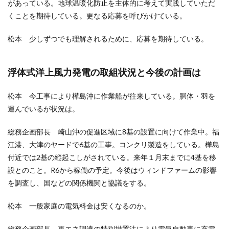
があっている。地球温暖化防止を主体的に考えて実践していただ
くことを期待している。更なる応募を呼びかけている。
松本 少しずつでも理解されるために、応募を期待している。
浮体式洋上風力発電の取組状況と今後の計画は
松本 今工事により樺島沖に作業船が往来している。胴体・羽を
運んでいるが状況は。
総務企画部長 崎山沖の促進区域に8基の設置に向けて作業中。福
江港、大津のヤードで6基の工事。コンクリ製造をしている。樺島
付近では2基の縦起こしがされている。来年１月末までに4基を移
設とのこと。R6から稼働の予定。今後はウィンドファームの影響
を調査し、国などの関係機関と協議をする。
松本 一般家庭の電気料金は安くなるのか。
総務企画部長 再エネ調達の特別措置法により電気自動車に充電