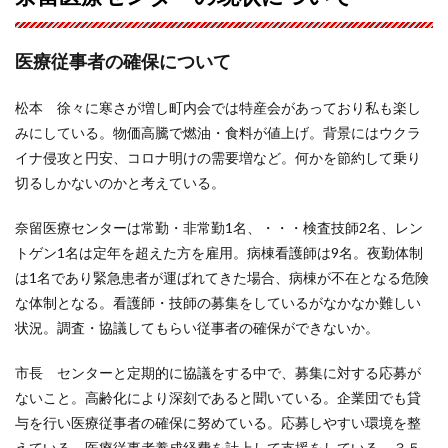
医療従事者の確保について
松本 徐々に寒さが増し町内会では特産会があっており私も楽し
みにしている。物価高騰で燃油・食料が値上げ。背景にはウクラ
イナ侵攻と円安、コロナ明けの需要増など。何かを節約して乗り
切るしかないのかと考えている。
奈留医療センターは常勤・非常勤1名、・・・検査技師2名、レン
トゲン1名は定年を超えた方を雇用。病棟看護師は9名。夜勤体制
は1名であり緊急患者が運ばれてきた場合、病棟が不在となる危険
な体制となる。看護師・技師の募集をしているがなかなか難しい
状況。調査・協議してもらい従事者の確保ができないか。
市長 センターと定期的に協議をする中で、募集に対する応募が
ないこと。高齢化により深刻であると聞いている。企業団でも貸
与を行い医療従事者の確保に努めている。応募しやすい環境を整
えている。医療従事者養成経費を計上して支援をしている。３５