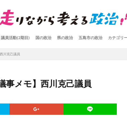
議員活動(2期目)
国の政治
県の政治
五島市の政治
カテゴリ
】西川克己議員
議会議事メモ】西川克己議員