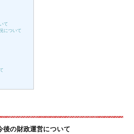
いて
況について
て
今後の財政運営について