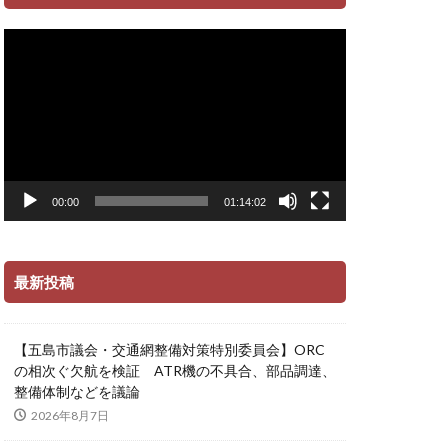
動
画
プ
レ
ー
ヤ
ー
00:00
01:14:02
最新投稿
【五島市議会・交通網整備対策特別委員会】ORC
の相次ぐ欠航を検証 ATR機の不具合、部品調達、
整備体制などを議論
2026年8月7日