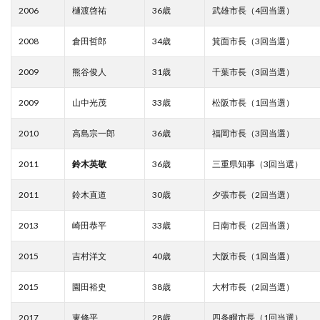
2006
樋渡啓祐
36歳
武雄市長（4回当選）
2008
倉田哲郎
34歳
箕面市長（3回当選）
2009
熊谷俊人
31歳
千葉市長（3回当選）
2009
山中光茂
33歳
松阪市長（1回当選）
2010
高島宗一郎
36歳
福岡市長（3回当選）
2011
鈴木英敬
36歳
三重県知事（3回当選）
2011
鈴木直道
30歳
夕張市長（2回当選）
2013
崎田恭平
33歳
日南市長（2回当選）
2015
吉村洋文
40歳
大阪市長（1回当選）
2015
園田裕史
38歳
大村市長（2回当選）
2017
東修平
28歳
四条畷市長（1回当選）