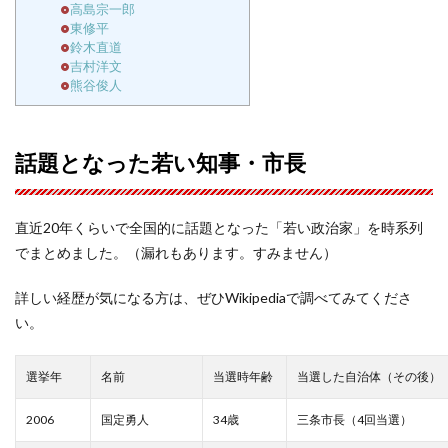
高島宗一郎
東修平
鈴木直道
吉村洋文
熊谷俊人
話題となった若い知事・市長
直近20年くらいで全国的に話題となった「若い政治家」を時系列
でまとめました。（漏れもあります。すみません）
詳しい経歴が気になる方は、ぜひWikipediaで調べてみてくださ
い。
選挙年
名前
当選時年齢
当選した自治体（その後）
2006
国定勇人
34歳
三条市長（4回当選）