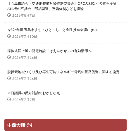
【五島市議会・交通網整備対策特別委員会】ORCの相次ぐ欠航を検証
ATR機の不具合、部品調達、整備体制などを議論
2026年8月7日
令和8年度 五島市まち・ひと・しごと創生推進会議に参加
2026年7月30日
浮体式洋上風力発電施設「はえんかぜ」の有効活用へ
2026年7月16日
脱炭素地域づくり及び再生可能エネルギー電気の普及促進に関する協定
2026年7月16日
木口議員の反対討論のおかしな点
2026年7月7日
中西大輔です