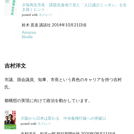
夕張再生市長 課題先進地で見た「人口減少ニッポン」を生
き抜くヒント
posted with
ヨメレバ
鈴木 直道 講談社 2014年10月21日頃
Amazon
Kindle
吉村洋文
市議、国会議員、知事、市長という異色のキャリアを持つ吉村
氏。
都構想の実現に向けて政治を動かしています。
大阪から日本は変わる 中央集権打破への突破口
posted with
ヨメレバ
吉村洋文、松井一郎 朝日新聞出版 2020年09月11日頃