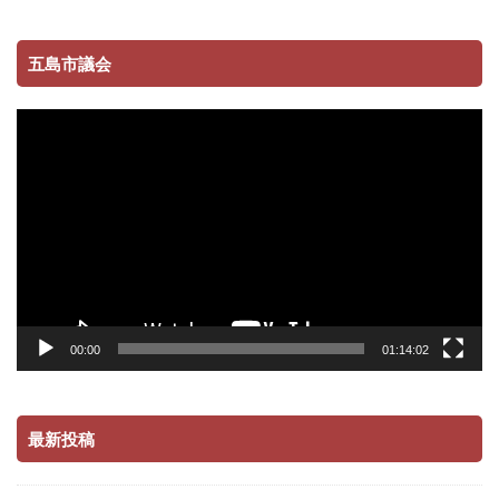
五島市議会
動
画
プ
レ
ー
ヤ
ー
00:00
01:14:02
最新投稿