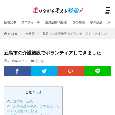
新着記事
プロフィール
議員活動(2期目)
国の政治
県の政治
五島
HOME
未分類
五島市の介護施設でボランティアしてきました
五島市の介護施設でボランティアしてきました
2019年6月10日
未分類
目次
[
hide
]
介護の島・五島
「人手不足が深刻」は本当だった
3Kで隠される部分