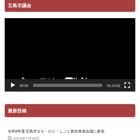
五島市議会
動
画
プ
レ
ー
ヤ
ー
00:00
01:14:02
最新投稿
令和8年度 五島市まち・ひと・しごと創生推進会議に参加
2026年7月30日