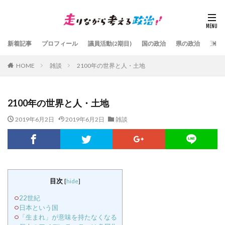
新着記事
プロフィール
議員活動(2期目)
国の政治
県の政治
五島
HOME
雑談
2100年の世界と人・土地
2100年の世界と人・土地
2019年6月2日
2019年6月2日
雑談
目次
[
hide
]
22世紀
日本という国
「生まれ」が意味を持たなくなる