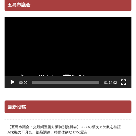
五島市議会
動
画
プ
レ
ー
ヤ
ー
00:00
01:14:02
最新投稿
【五島市議会・交通網整備対策特別委員会】ORCの相次ぐ欠航を検証
ATR機の不具合、部品調達、整備体制などを議論