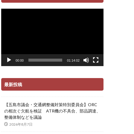
動
画
プ
レ
ー
ヤ
ー
00:00
01:14:02
最新投稿
【五島市議会・交通網整備対策特別委員会】ORC
の相次ぐ欠航を検証 ATR機の不具合、部品調達、
整備体制などを議論
2026年8月7日