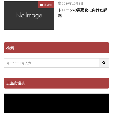
2019年10月1日
未分類
ドローンの実用化に向けた課
題
検索
五島市議会
動
画
プ
レ
ー
ヤ
ー