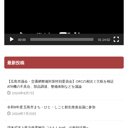
00:00
01:14:02
最新投稿
【五島市議会・交通網整備対策特別委員会】ORCの相次ぐ欠航を検証
ATR機の不具合、部品調達、整備体制などを議論
2026年8月7日
令和8年度 五島市まち・ひと・しごと創生推進会議に参加
2026年7月30日
浮体式洋上風力発電施設「はえんかぜ」の有効活用へ