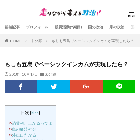
新着記事
プロフィール
議員活動(2期目)
国の政治
県の政治
五島
HOME
未分類
もしも五島でベーシックインカムが実現したら？
もしも五島でベーシックインカムが実現したら？
2018年10月17日
未分類
目次
[
hide
]
消費税、上がるってよ
島の経済社会
外に出たがる