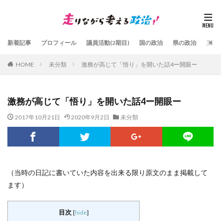
新着記事
プロフィール
議員活動(2期目)
国の政治
県の政治
五島
HOME
未分類
激務が高じて「悟り」を開いた話4ー開眼ー
激務が高じて「悟り」を開いた話4ー開眼ー
2017年10月21日
2020年9月2日
未分類
（当時の日記に書いていた内容を出来る限り原文のまま掲載して
ます）
目次
[
hide
]