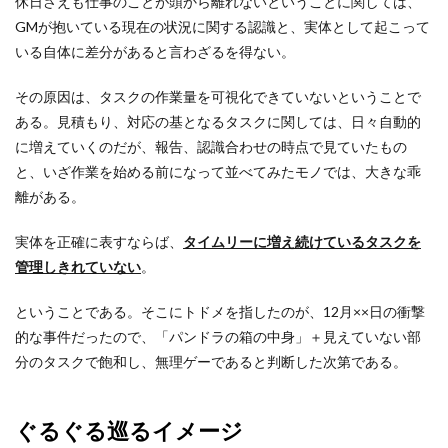
休日さえも仕事のことが頭から離れないということに関しては、
GMが抱いている現在の状況に関する認識と、実体として起こって
いる自体に差分があると言わざるを得ない。
その原因は、タスクの作業量を可視化できていないということで
ある。見積もり、対応の基となるタスクに関しては、日々自動的
に増えていくのだが、報告、認識合わせの時点で見ていたもの
と、いざ作業を始める前になって並べてみたモノでは、大きな乖
離がある。
実体を正確に表すならば、
タイムリーに増え続けているタスクを
管理しきれていない
。
ということである。そこにトドメを指したのが、12月××日の衝撃
的な事件だったので、「パンドラの箱の中身」＋見えていない部
分のタスクで飽和し、無理ゲーであると判断した次第である。
ぐるぐる巡るイメージ