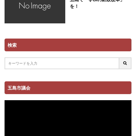
を！
検索
五島市議会
動
画
プ
レ
ー
ヤ
ー