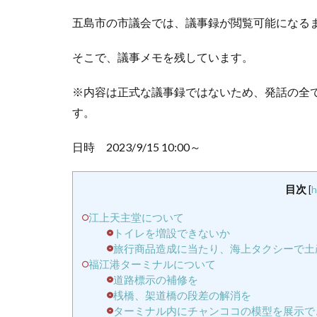
五島市の市議会では、議事録が閲覧可能になる
そこで、議事メモを残しています。
※内容は正式な議事録ではないため、発話の全
す。
日時 2023/9/15 10:00～
目次
[
h
江上天主堂について
トイレを増設できないか
旅行商品造成に当たり、海上タクシーで土
福江港ターミナルについて
道路標示の補修を
桟橋、架道橋の段差の解消を
ターミナル内にチャンココの模型を展示で