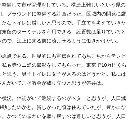
が整備して市が管理をしている。構造上難しいという県の
初、グラウンドに整備する計画だった。区域内の開発に厳
新たなトイレは厳しいと思うので、手立てを考えていきた
ば奈留のターミナルを利用できる。設置数は足りていると
うので、江上に来る前に済ませるように働きかけたい。
の原点である。世界的にも宣伝されてあちこちからテレビ
私も赤ウニ漁の撮影をしてもらった。東京で10万円くら
ると思う。男子トイレに女子が入るのはどうかと。私には
さんがいてこそ教会が成り立つと思うが答弁は。
い状況。信徒がいて継続するのがベターと思うが、人口減
移動したのかと。貧しかった頃は住んでいたが、豊かにな
る。かつての賑わいを取り戻すのは難しいと思うが、人口