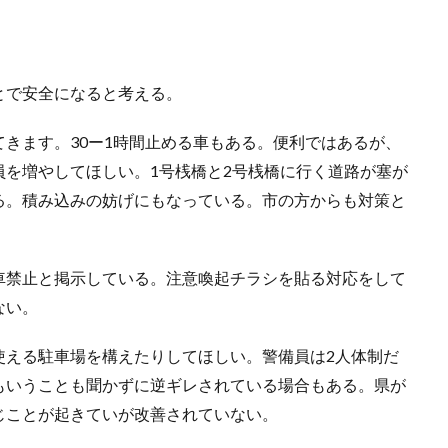
。
とで安全になると考える。
きます。30ー1時間止める車もある。便利ではあるが、
を増やしてほしい。1号桟橋と2号桟橋に行く道路が塞が
る。積み込みの妨げにもなっている。市の方からも対策と
車禁止と掲示している。注意喚起チラシを貼る対応をして
ない。
使える駐車場を構えたりしてほしい。警備員は2人体制だ
もいうことも聞かずに逆ギレされている場合もある。県が
じことが起きていが改善されていない。