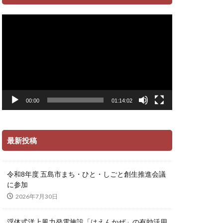
動
画
プ
レ
ー
ヤ
ー
00:00
01:14:02
最新投稿
令和8年度 五島市まち・ひと・しごと創生推進会議
に参加
2026年7月30日
浮体式洋上風力発電施設「はえんかぜ」の有効活用