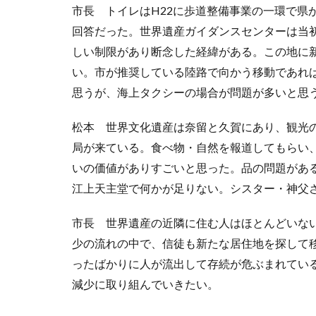
市長 トイレはH22に歩道整備事業の一環で県
回答だった。世界遺産ガイダンスセンターは当
しい制限があり断念した経緯がある。この地に
い。市が推奨している陸路で向かう移動であれ
思うが、海上タクシーの場合が問題が多いと思
松本 世界文化遺産は奈留と久賀にあり、観光
局が来ている。食べ物・自然を報道してもらい、
いの価値がありすごいと思った。品の問題があ
江上天主堂で何かが足りない。シスター・神父
市長 世界遺産の近隣に住む人はほとんどいな
少の流れの中で、信徒も新たな居住地を探して
ったばかりに人が流出して存続が危ぶまれてい
減少に取り組んでいきたい。