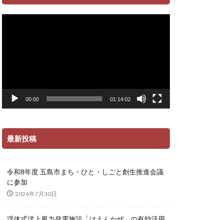
動
画
プ
レ
ー
ヤ
ー
00:00
01:14:02
最新投稿
令和8年度 五島市まち・ひと・しごと創生推進会議
に参加
2026年7月30日
浮体式洋上風力発電施設「はえんかぜ」の有効活用