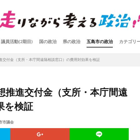
議員活動(2期目)
国の政治
県の政治
五島市の政治
カテゴリ
進交付金（支所・本庁間遠隔相談窓口）の費用対効果を検証
想推進交付金（支所・本庁間遠
果を検証
市市議会