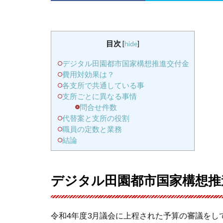
目次
[
hide
]
デジタル田園都市国家構想推進交付金
費用対効果は？
各支所で共通している事
支所ごとに異なる事情
問合せ件数
代替案と支所の役割
職員の定数と業務
結論
デジタル田園都市国家構想推
令和4年度3月議会に上程された予算の審議をし