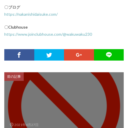
〇ブログ
https://nakanishidaisuke.com/
〇Clubhouse
https://www.joinclubhouse.com/@wakuwaku230
前の記事
2021年4月27日