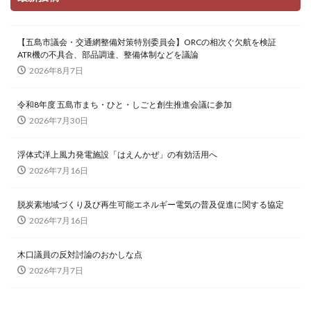
【五島市議会・交通網整備対策特別委員会】ORCの相次ぐ欠航を検証
ATR機の不具合、部品調達、整備体制などを議論
2026年8月7日
令和8年度 五島市まち・ひと・しごと創生推進会議に参加
2026年7月30日
浮体式洋上風力発電施設「はえんかぜ」の有効活用へ
2026年7月16日
脱炭素地域づくり及び再生可能エネルギー電気の普及促進に関する協定
2026年7月16日
木口議員の反対討論のおかしな点
2026年7月7日