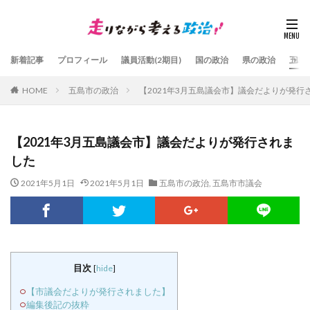
新着記事
プロフィール
議員活動(2期目)
国の政治
県の政治
五島
HOME
五島市の政治
【2021年3月五島議会市】議会だよりが発行
【2021年3月五島議会市】議会だよりが発行されま
した
2021年5月1日
2021年5月1日
五島市の政治
,
五島市市議会
目次
[
hide
]
【市議会だよりが発行されました】
編集後記の抜粋