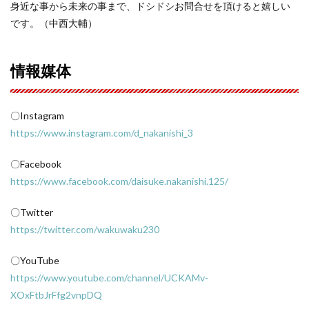
身近な事から未来の事まで、ドシドシお問合せを頂けると嬉しい
です。（中西大輔）
情報媒体
〇Instagram
https://www.instagram.com/d_nakanishi_3
〇Facebook
https://www.facebook.com/daisuke.nakanishi.125/
〇Twitter
https://twitter.com/wakuwaku230
〇YouTube
https://www.youtube.com/channel/UCKAMv-
XOxFtbJrFfg2vnpDQ