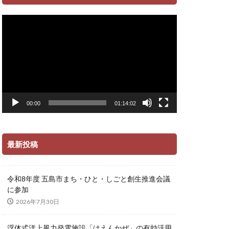
動
画
プ
レ
ー
ヤ
ー
00:00
01:14:02
最新投稿
令和8年度 五島市まち・ひと・しごと創生推進会議
に参加
2026年7月30日
浮体式洋上風力発電施設「はえんかぜ」の有効活用