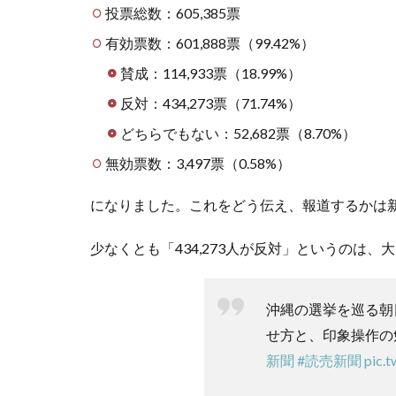
投票総数：605,385票
有効票数：601,888票（99.42%）
賛成：114,933票（18.99%）
反対：434,273票（71.74%）
どちらでもない：52,682票（8.70%）
無効票数：3,497票（0.58%）
になりました。これをどう伝え、報道するかは
少なくとも「434,273人が反対」というのは、
沖縄の選挙を巡る朝
せ方と、印象操作の
新聞
#読売新聞
pic.