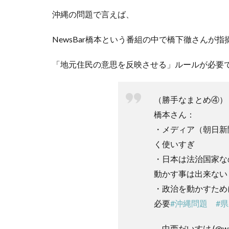
沖縄の問題で言えば、
NewsBar橋本という番組の中で橋下徹さんが
「地元住民の意思を反映させる」ルールが必要
（勝手なまとめ④）
橋本さん：
・メディア（朝日新
く使いすぎ
・日本は法治国家な
動かす事は出来ない
・政治を動かすため
必要
#沖縄問題
#
— 中西だいすけ (@wa