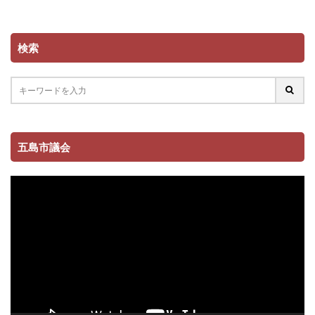
検索
五島市議会
動
画
プ
レ
ー
ヤ
ー