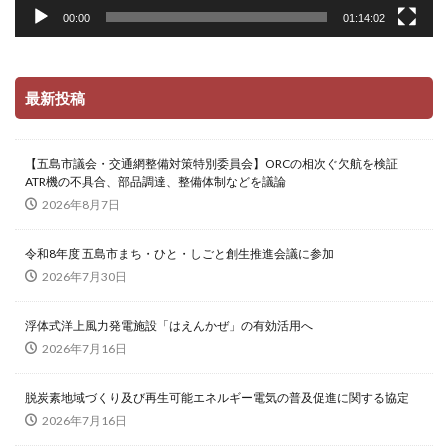
00:00
01:14:02
最新投稿
【五島市議会・交通網整備対策特別委員会】ORCの相次ぐ欠航を検証
ATR機の不具合、部品調達、整備体制などを議論
2026年8月7日
令和8年度 五島市まち・ひと・しごと創生推進会議に参加
2026年7月30日
浮体式洋上風力発電施設「はえんかぜ」の有効活用へ
2026年7月16日
脱炭素地域づくり及び再生可能エネルギー電気の普及促進に関する協定
2026年7月16日