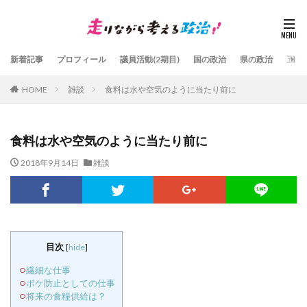
新着記事
プロフィール
議員活動(2期目)
国の政治
県の政治
五島
HOME
雑談
食料は水や空気のように当たり前に
食料は水や空気のように当たり前に
2018年9月14日
雑談
目次
[
hide
]
繊細な仕事
ボケ防止としての仕事
将来の食糧供給は？