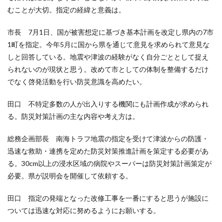
むことが大切。指定の経緯と意義は。
市長 7月1日、国が被害想定に基づき基本計画を改定し県内の7市
1町を指定。今年5月に国から県を通じて意見を求められて意見な
しと回答している。地震や津波の経験がなく自分ごととして捉え
られないのが現状と思う。改めて市としての体制を整備するだけ
でなく啓発活動を行い防災意識を高めたい。
田口 不特定多数の人が出入りする機関にも計画作成が求められ
る。防災対策計画の主な内容や考え方は。
総務企画部長 南海トラフ地震の指定を受けて津波からの防護・
迅速な救助・連携を定めた防災対策推進計画を策定する必要があ
る。30cm以上の浸水区域の病院やスーパーは防災対策計画策定が
必要。県が説明会を開催して依頼する。
田口 指定の発端となった改修工事を一番にすると思うが施設に
ついては迅速な対応に努めるようにお願いする。