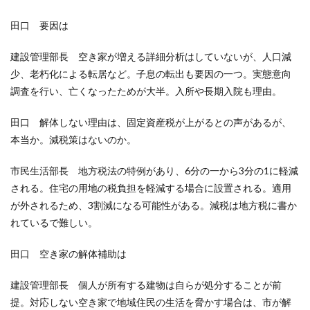
田口 要因は
建設管理部長 空き家が増える詳細分析はしていないが、人口減
少、老朽化による転居など。子息の転出も要因の一つ。実態意向
調査を行い、亡くなったためが大半。入所や長期入院も理由。
田口 解体しない理由は、固定資産税が上がるとの声があるが、
本当か。減税策はないのか。
市民生活部長 地方税法の特例があり、6分の一から3分の1に軽減
される。住宅の用地の税負担を軽減する場合に設置される。適用
が外されるため、3割減になる可能性がある。減税は地方税に書か
れているで難しい。
田口 空き家の解体補助は
建設管理部長 個人が所有する建物は自らが処分することが前
提。対応しない空き家で地域住民の生活を脅かす場合は、市が解