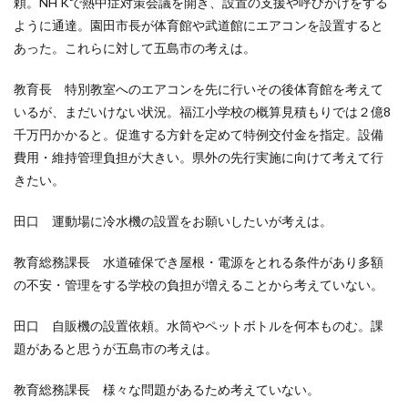
頼。NH Kで熱中症対策会議を開き、設置の支援や呼びかけをする
ように通達。園田市長が体育館や武道館にエアコンを設置すると
あった。これらに対して五島市の考えは。
教育長 特別教室へのエアコンを先に行いその後体育館を考えて
いるが、まだいけない状況。福江小学校の概算見積もりでは２億8
千万円かかると。促進する方針を定めて特例交付金を指定。設備
費用・維持管理負担が大きい。県外の先行実施に向けて考えて行
きたい。
田口 運動場に冷水機の設置をお願いしたいが考えは。
教育総務課長 水道確保でき屋根・電源をとれる条件があり多額
の不安・管理をする学校の負担が増えることから考えていない。
田口 自販機の設置依頼。水筒やペットボトルを何本ものむ。課
題があると思うが五島市の考えは。
教育総務課長 様々な問題があるため考えていない。