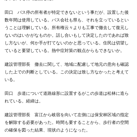
田口 バス停の所有者が特定できないという事だが、設置した後
数年間は使用している。バス会社も県も、それを立っているとい
うことは理解している。所有権云々よりも工事で撤去して復元し
ないのはいかがなものか。話し合いもして決定したのであれば致
し方ないが、何か手が打てないのかと思っている。住民は切望し
ていると要望している。熱中症対策の観点からもできないか。
建設管理部長 撤去に関して、地域に配慮して地元の意向も確認
した上での判断としている。この決定は致し方なかったと考えて
いる。
田口 歩道について道路線形に設置するがこの歩道は松林に造ら
れている。経緯は。
建設管理部長 富江から岐宿を向いて左側には保安林区域の指定
を解除する必要があった。時間も要することから、歩行者の空間
の確保を図った結果、現状のようになった。