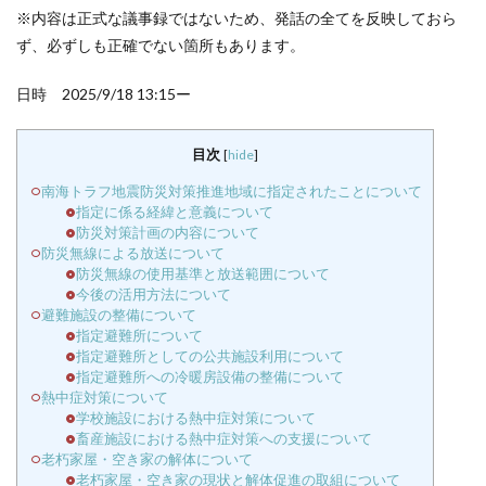
※内容は正式な議事録ではないため、発話の全てを反映しておら
ず、必ずしも正確でない箇所もあります。
日時 2025/9/18 13:15ー
目次
[
hide
]
南海トラフ地震防災対策推進地域に指定されたことについて
指定に係る経緯と意義について
防災対策計画の内容について
防災無線による放送について
防災無線の使用基準と放送範囲について
今後の活用方法について
避難施設の整備について
指定避難所について
指定避難所としての公共施設利用について
指定避難所への冷暖房設備の整備について
熱中症対策について
学校施設における熱中症対策について
畜産施設における熱中症対策への支援について
老朽家屋・空き家の解体について
老朽家屋・空き家の現状と解体促進の取組について