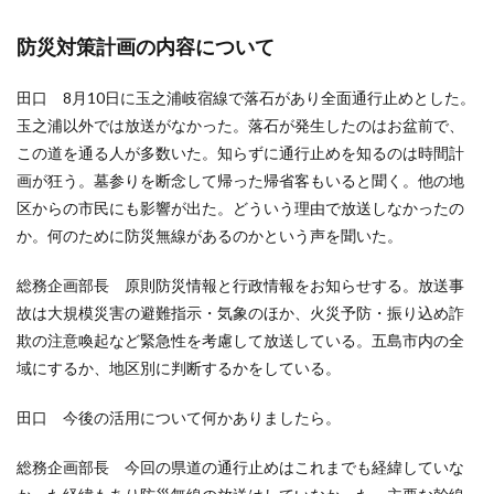
防災対策計画の内容について
田口 8月10日に玉之浦岐宿線で落石があり全面通行止めとした。
玉之浦以外では放送がなかった。落石が発生したのはお盆前で、
この道を通る人が多数いた。知らずに通行止めを知るのは時間計
画が狂う。墓参りを断念して帰った帰省客もいると聞く。他の地
区からの市民にも影響が出た。どういう理由で放送しなかったの
か。何のために防災無線があるのかという声を聞いた。
総務企画部長 原則防災情報と行政情報をお知らせする。放送事
故は大規模災害の避難指示・気象のほか、火災予防・振り込め詐
欺の注意喚起など緊急性を考慮して放送している。五島市内の全
域にするか、地区別に判断するかをしている。
田口 今後の活用について何かありましたら。
総務企画部長 今回の県道の通行止めはこれまでも経緯していな