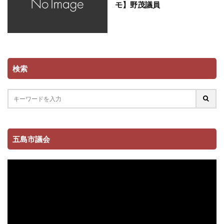
モ】野茂議員
検索
五島市議会
動
画
プ
レ
ー
ヤ
ー