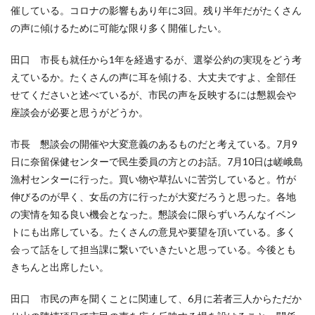
催している。コロナの影響もあり年に3回。残り半年だがたくさん
の声に傾けるために可能な限り多く開催したい。
田口 市長も就任から1年を経過するが、選挙公約の実現をどう考
えているか。たくさんの声に耳を傾ける、大丈夫ですよ、全部任
せてくださいと述べているが、市民の声を反映するには懇親会や
座談会が必要と思うがどうか。
市長 懇談会の開催や大変意義のあるものだと考えている。7月9
日に奈留保健センターで民生委員の方とのお話。7月10日は嵯峨島
漁村センターに行った。買い物や草払いに苦労していると。竹が
伸びるのが早く、女岳の方に行ったが大変だろうと思った。各地
の実情を知る良い機会となった。懇談会に限らずいろんなイベン
トにも出席している。たくさんの意見や要望を頂いている。多く
会って話をして担当課に繋いでいきたいと思っている。今後とも
きちんと出席したい。
田口 市民の声を聞くことに関連して、6月に若者三人から
ただか