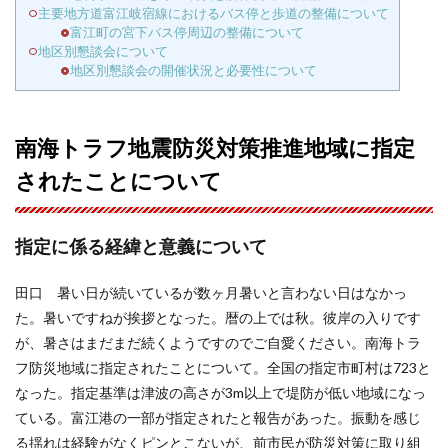
主要地方道富江岐宿線におけるバス停と歩道の整備について
富江町の宮下バス停周辺の整備について
地区別懇談会について
地区別懇談会の開催状況と必要性について
南海トラフ地震防災対策推進地域に指定
されたことについて
指定に係る経緯と意義について
田口 暑い日が続いているが数ヶ月暑いと言わない日はなかっ
た。暑いですねが挨拶となった。暦の上では秋。彼岸の入りです
が、暑さはまだまだ続くようですのでご自愛ください。南海トラ
フ防災地域に指定されたことについて。全国の指定市町村は723と
なった。指定基準は津波の高さが3m以上で堤防が低い地域になっ
ている。富江港の一部が指定されたと報告があった。振動を感じ
る揺れは経験がなくピンとこないが、前市民が防災対策に取り組