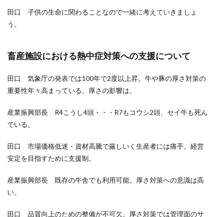
田口 子供の生命に関わることなので一緒に考えていきましょ
う。
畜産施設における熱中症対策への支援について
田口 気象庁の発表では100年で2度以
上昇。牛や豚の厚さ対策の
重要性年々高まっている。厚さの影響は。
産業振興部長 R4こうし4頭・・・R7も
コウシ2頭、セイ牛も死ん
でいる。
田口 市場価格低迷・資材高騰で厳しいく生産者には痛手。経営
安定を目指すために支援制。
産業振興部長 既存の牛舎でも利用可能。厚さ対策への意識は高
い。
田口 品質向上のための整備が不可欠。厚さ対策では管理面のサ