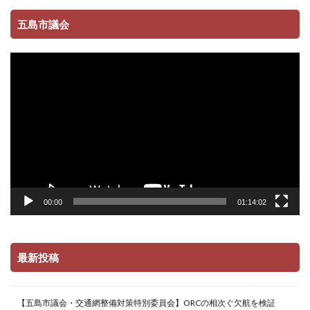
五島市議会
動
画
プ
レ
ー
ヤ
ー
00:00
01:14:02
最新投稿
【五島市議会・交通網整備対策特別委員会】ORCの相次ぐ欠航を検証