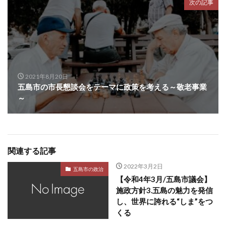
次の記事
2021年8月20日
五島市の市長懇談会をテーマに政策を考える～敬老事業
～
関連する記事
2022年3月2日
五島市の政治
【令和4年3月/五島市議会】
施政方針3.五島の魅力を発信
し、世界に誇れる“しま”をつ
くる