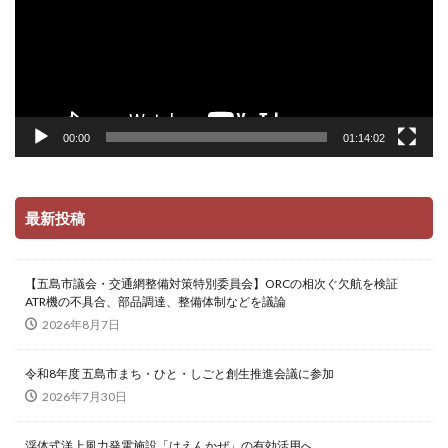
00:00
01:14:02
最新投稿
【五島市議会・交通網整備対策特別委員会】ORCの相次ぐ欠航を検証
ATR機の不具合、部品調達、整備体制などを議論
2026年8月7日
令和8年度 五島市まち・ひと・しごと創生推進会議に参加
2026年7月30日
浮体式洋上風力発電施設「はえんかぜ」の有効活用へ