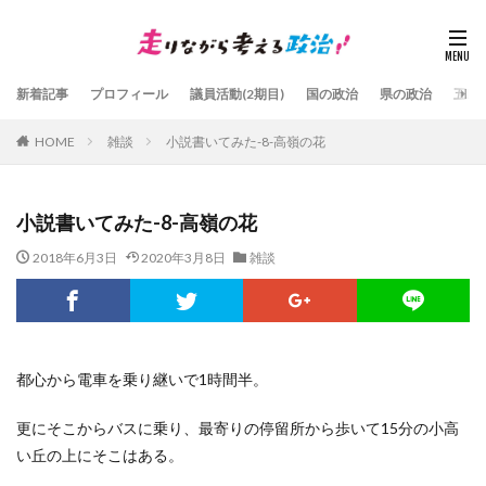
新着記事
プロフィール
議員活動(2期目)
国の政治
県の政治
五島
HOME
雑談
小説書いてみた-8-高嶺の花
小説書いてみた-8-高嶺の花
2018年6月3日
2020年3月8日
雑談
都心から電車を乗り継いで1時間半。
更にそこからバスに乗り、最寄りの停留所から歩いて15分の小高
い丘の上にそこはある。