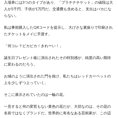
入場券には3つのタイプがあり、「プラチナチケット」の値段は大
人が5千円、子供が1万円だ。交通費も含めると、支出はバカにな
らない。
私は事前購入したQRコードを提示し、大げさな素振りで印刷され
たチケットをメイに手渡す。
「何コレ？ピカピカ！きれーい！」
誕生日プレゼント級に演出されたその特別感が、純度の高い期待
に変わるのだろう。
お城のように演出された門を抜け、私たちはレッドカーペットの
上を少しずつ上っていく。
そこに展示されていたのは一輪の花。
一見すると何の変哲もない黄色の花だが、大切なのは、その花の
名前ではなくブランドだ。世界的に有名なある芸術家が、この辺