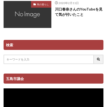
2020年2月11日
島の暮らし
川口春奈さんのYouTubeを見
て気が付いたこと
検索
五島市議会
動
画
プ
レ
ー
ヤ
ー